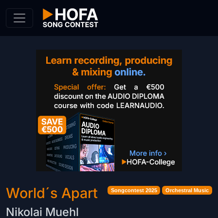
Skip to Content
World´s Apart
Songcontest 2025
Orchestral Music
Nikolai Muehl