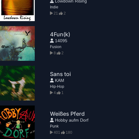
Lowdown Rising
Indie
21
2
4Fun(k)
14095
Fusion
8
2
Sans toi
KAM
Hip-Hop
4
1
Weißes Pferd
Hobby aufm Dorf
Punk
401
180