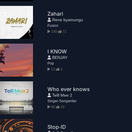
Zahari
Rene byamungu
Fusion
190
71
I KNOW
BENJAY
Pop
13
3
Who ever knows
Telll Mee 2
Singer-Songwriter
68
19
Stop‑ID