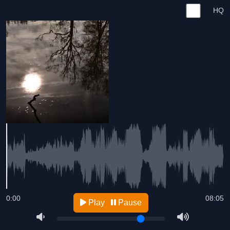
HQ
0:00
08:05
Play
Pause