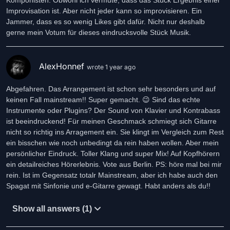
Komponisten. Obwohl ich vermute, dass das Stück Ergebnis einer
Improvisation ist. Aber nicht jeder kann so improvisieren. Ein
Jammer, dass es so wenig Likes gibt dafür. Nicht nur deshalb
gerne mein Votum für dieses eindrucksvolle Stück Musik.
AlexHonnef
wrote 1 year ago
Abgefahren. Das Arrangement ist schon sehr besonders und auf
keinen Fall mainstream!! Super gemacht. 😉 Sind das echte
Instrumente oder Plugins? Der Sound von Klavier und Kontrabass
ist beeindruckend! Für meinen Geschmack schmiegt sich Gitarre
nicht so richtig ins Arragement ein. Sie klingt im Vergleich zum Rest
ein bisschen wie noch unbedingt da rein haben wollen. Aber mein
persönlicher Eindruck. Toller Klang und super Mix! Auf Kopfhörern
ein detailreiches Hörerlebnis. Vote aus Berlin. PS: höre mal bei mir
rein. Ist im Gegensatz totalr Mainstream, aber ich habe auch den
Spagat mit Sinfonie und e-Gitarre gewagt. Habt anders als du!!
Show all answers (1)