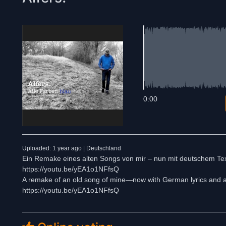
0:00
Uploaded: 1 year ago | Deutschland
Ein Remake eines alten Songs von mir – nun mit deutschem Text un
https://youtu.be/yEA1o1NFfsQ
A remake of an old song of mine—now with German lyrics and a l
https://youtu.be/yEA1o1NFfsQ