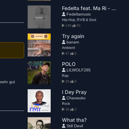
Fedelta feat. Ma Ri - Herzschlag
Fedeltamusic
Hip-Hop, R'n'B & Soul
149
55
Try again
banam
Ambient
47
6
POLO
LILWOLF285
Rap
 sehr gut
26
0
I Dey Pray
Chavwuko
Rock
36
2
What tha?
Still Devil