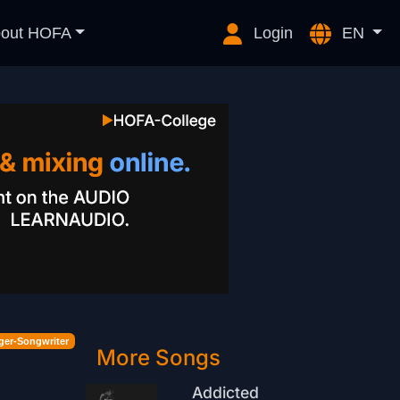
out HOFA
Login
EN
ger-Songwriter
More Songs
Addicted