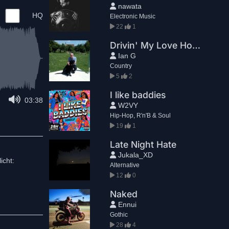
nawata
HQ
Electronic Music
22
1
Drivin' My Love Home ( To You )
Ian G
Country
5
2
I like baddies
03:38
W2VY
Hip-Hop, R'n'B & Soul
19
1
Late Night Hate
Jukala_XD
icht:
Alternative
12
0
Naked
Ennui
Gothic
28
4