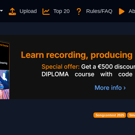
Upload
Top 20
Rules/FAQ
Ab
Songcontest 2025
Sin