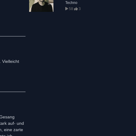
Techno
58
3
 Vielleicht
r Gesang
tark auf- und
, eine zarte