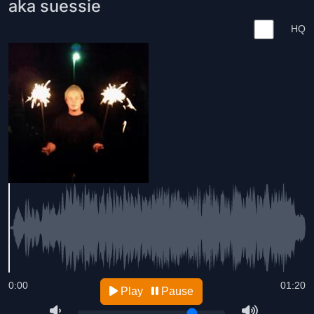
aka suessie
HQ
0:00
01:20
Play
Pause