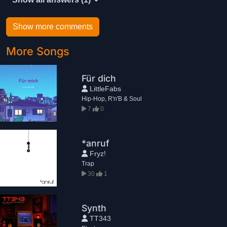
Show more comments
More Songs
Für dich
LittleFabs
Hip-Hop, R'n'B & Soul
7
0
*anruf
Fryz!
Trap
30
1
Synth
TT343