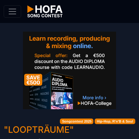
Skip to Content
Songcontest 2025
Hip-Hop, R'n'B & Soul
"LOOPTRÄUME"