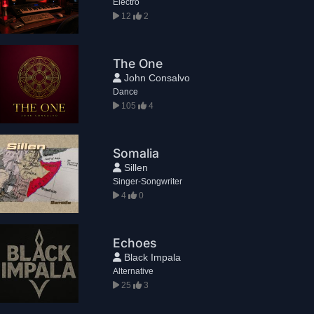
Electro
12
2
The One
John Consalvo
Dance
105
4
Somalia
Sillen
Singer-Songwriter
4
0
Echoes
Black Impala
Alternative
25
3