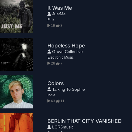
It Was Me
JustMe
Folk
19
3
Hopeless Hope
Gruve Collective
Electronic Music
28
7
Colors
Talking To Sophie
Indie
63
11
BERLIN THAT CITY VANISHED
LCR5music