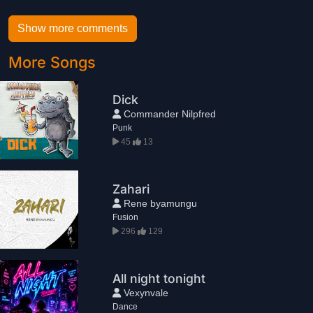
Show more comments
More Songs
Dick
Commander Nilpfred
Punk
45
13
Zahari
Rene byamungu
Fusion
296
129
All night tonight
Vexynvale
Dance