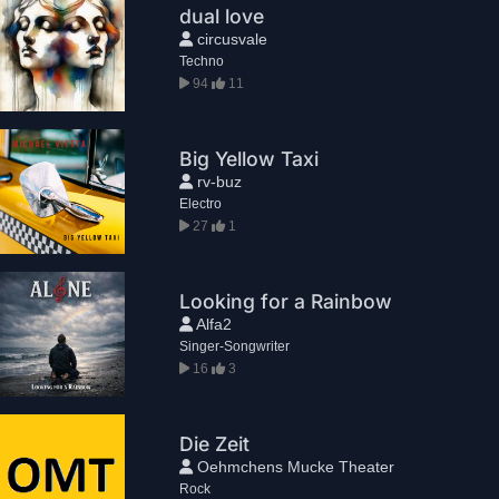
dual love
circusvale
Techno
94
11
Big Yellow Taxi
rv-buz
Electro
27
1
Looking for a Rainbow
Alfa2
Singer-Songwriter
16
3
Die Zeit
Oehmchens Mucke Theater
Rock