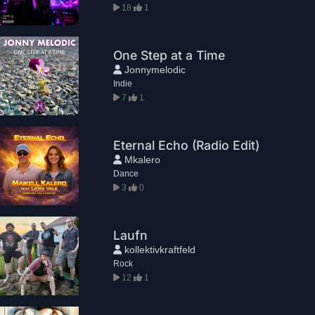
18
1
One Step at a Time
Jonnymelodic
Indie
7
1
Eternal Echo (Radio Edit)
Mkalero
Dance
3
0
Laufn
kollektivkraftfeld
Rock
12
1