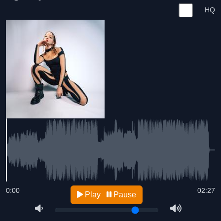
HQ
0:00
02:27
Play
Pause