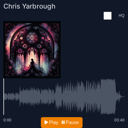
Chris Yarbrough
HQ
0:00
03:40
Play
Pause