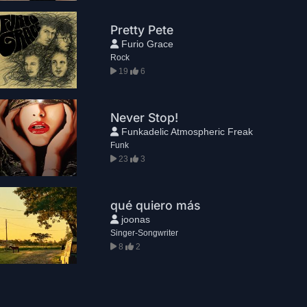
Pretty Pete
Furio Grace
Rock
19
6
Never Stop!
Funkadelic Atmospheric Freak
Funk
23
3
qué quiero más
joonas
Singer-Songwriter
8
2