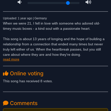
Uploaded: 1 year ago | Germany
When we were 21, I fell in love with someone who adored old-
timey music boxes - a kind soul with a passionate heart.
This song is about 13 years of longing and the hope of building a
relationship from a connection that ended many times but never
truly left either of us. When the heartbreak passes, but you still
care about where they are and how they're doing.
read more
-
Online voting
Mit 21 bin ich jemandem mit einem Faible für antike Spieluhren
verfallen - jemand mit Leidenschaft und einem guten Herzen.
This song has received 8 votes.
Dieses Lied handelt von 13 Jahren Sehnsucht und der Hoffnung
eine Beziehung aus einer Verbindung entstehen zu lassen, die
schon oft ein Ende gefunden hat, uns aber nie wirklich losließ.
Comments
Wenn der Herzschmerz vergeht und es einem immer noch nicht