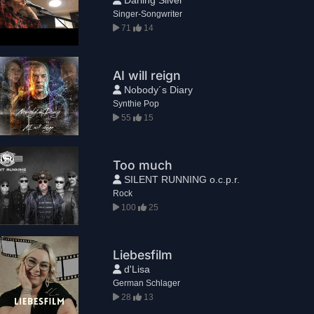
Singer-Songwriter
71
14
AI will reign
Nobody´s Diary
Synthie Pop
55
15
Too much
SILENT RUNNING o.c.p.r.
Rock
100
25
Liebesfilm
d'Lisa
German Schlager
28
13