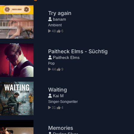
Try again
banam
Ambient
48
6
Paitheck Elms - Süchtig
Paitheck Elms
Pop
44
9
Waiting
Kai M
Singer-Songwriter
31
4
Memories
Darling Silver