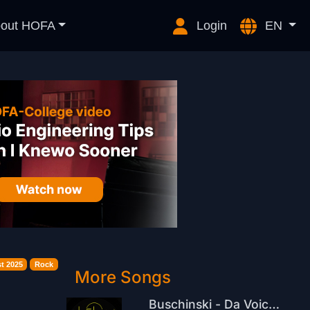
out HOFA
Login
EN
t 2025
Rock
More Songs
Buschinski - Da Voice (Original Mix)