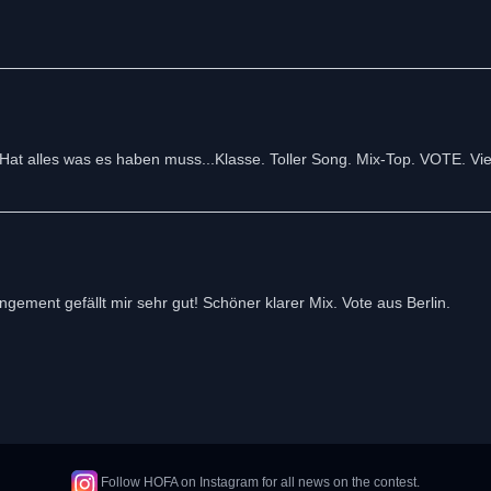
at alles was es haben muss...Klasse. Toller Song. Mix-Top. VOTE. Viel
ement gefällt mir sehr gut! Schöner klarer Mix. Vote aus Berlin.
Follow HOFA on Instagram for all news on the contest.