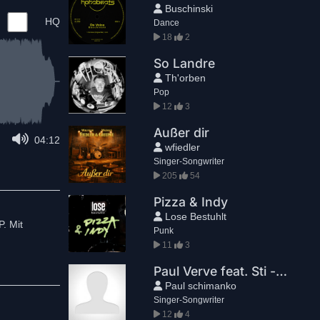
Buschinski
HQ
Dance
18
2
So Landre
Th'orben
Pop
12
3
Außer dir
04:12
wfiedler
Singer-Songwriter
205
54
Pizza & Indy
Lose Bestuhlt
. Mit
Punk
11
3
Paul Verve feat. Sti - Sea
Paul schimanko
Singer-Songwriter
12
4