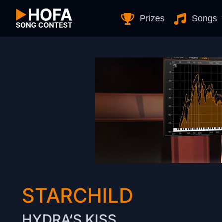
Skip to Content
Prizes
Songs
STARCHILD
HYDRA‘S KISS