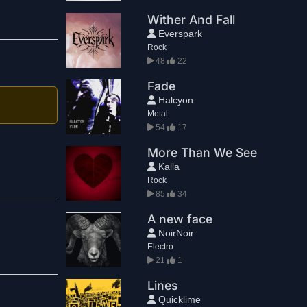
Wither And Fall
Everspark
Rock
48
22
Fade
Halcyon
Metal
54
17
More Than We See
Kalla
Rock
85
34
A new face
NoirNoir
Electro
21
1
Lines
Quicklime