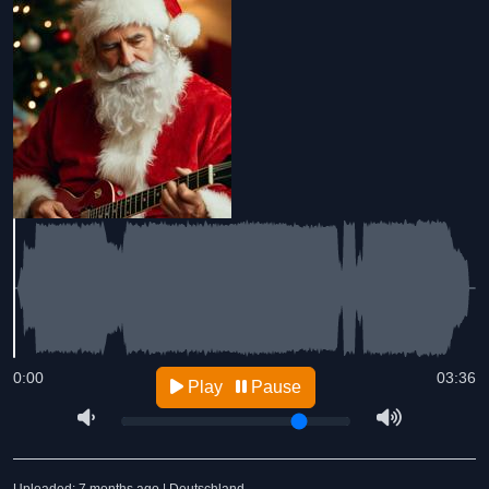
0:00
03:36
Play
Pause