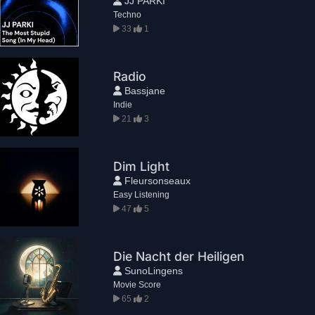
JJ PARKI
Techno
33
1
Radio
Bassjane
Indie
21
3
Dim Light
Fleursonseaux
Easy Listening
47
5
Die Nacht der Heiligen
SunoLingens
Movie Score
65
2