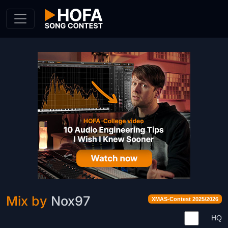
Skip to Content
Mix by
Nox97
XMAS-Contest 2025/2026
HQ