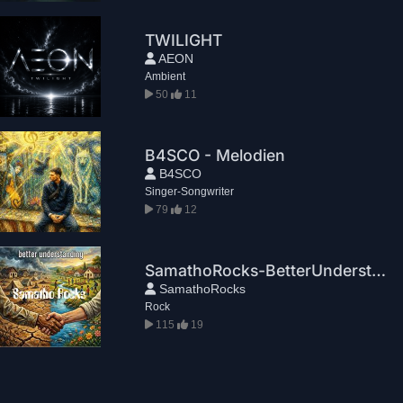
TWILIGHT
AEON
Ambient
50
11
B4SCO - Melodien
B4SCO
Singer-Songwriter
79
12
SamathoRocks-BetterUnderstanding
SamathoRocks
Rock
115
19