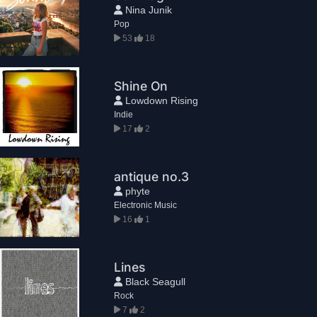
Nina Junik
Pop
53
18
Shine On
Lowdown Rising
Indie
17
2
antique no.3
phyte
Electronic Music
16
1
Lines
Black Seagull
Rock
7
2