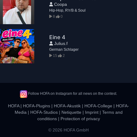
Coopa
Hip-Hop, R'n'B & Soul
8
0
Eine 4
Julius.f
German Schlager
15
2
Follow HOFA on Instagram for all news on the contest.
HOFA
|
HOFA-Plugins
|
HOFA-Akustik
|
HOFA-College
|
HOFA-
Media
|
HOFA-Studios
|
Netiquette
|
Imprint
|
Terms and
conditions
|
Protection of privacy
© 2026 HOFA GmbH