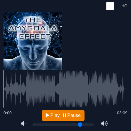
HQ
0:00
03:09
Play
Pause