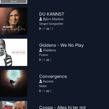
DU KANNST
Björn Martins
Singer-Songwriter
47
19
Giddens - We No Play
Giddens
Fusion
15
2
Convergence
Axcent
Metal
14
6
Coopa - Alles hi ter mir