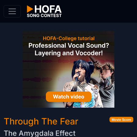
Skip to Content
Through The Fear
Movie Score
The Amygdala Effect