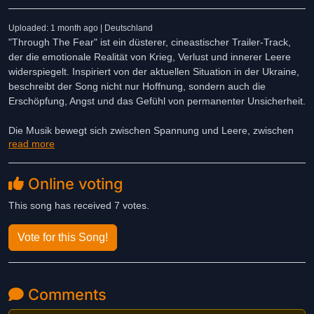
Uploaded: 1 month ago | Deutschland
"Through The Fear" ist ein düsterer, cineastischer Trailer-Track,
der die emotionale Realität von Krieg, Verlust und innerer Leere
widerspiegelt. Inspiriert von der aktuellen Situation in der Ukraine,
beschreibt der Song nicht nur Hoffnung, sondern auch die
Erschöpfung, Angst und das Gefühl von permanenter Unsicherheit.
Die Musik bewegt sich zwischen Spannung und Leere, zwischen
read more
Kontrolle und Zusammenbruch. Dieser Song ist ein emotionales
Abbild einer Welt, in der Hoffnung existiert – aber zerbrechlich
bleibt. Gesungen auf ukrainisch und englisch.
Online voting
This song has received 7 votes.
Vote for this Song!
Comments