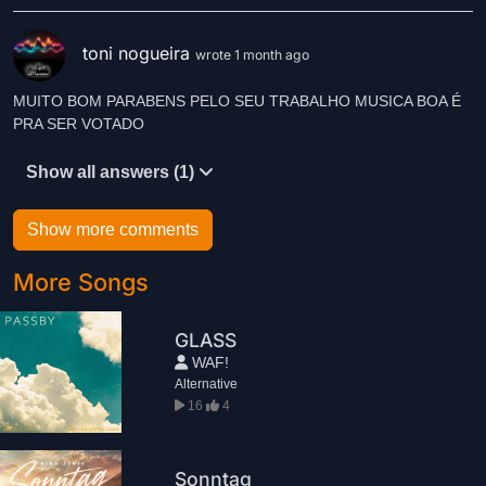
toni nogueira
wrote 1 month ago
MUITO BOM PARABENS PELO SEU TRABALHO MUSICA BOA É
Show all answers (1)
Show more comments
More Songs
GLASS
WAF!
Alternative
16
4
Sonntag