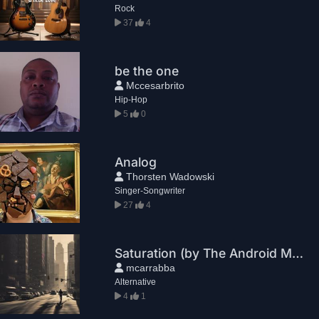
Rock
37
4
be the one
Mccesarbrito
Hip-Hop
5
0
Analog
Thorsten Wadowski
Singer-Songwriter
27
4
Saturation (by The Android Machine Project)
mcarrabba
Alternative
4
1