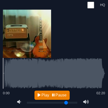
HQ
0:00
02:20
Play
Pause