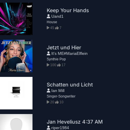
Keep Your Hands
Uand1
House
45
7
Jetzt und Hier
It's ME#MariaElflein
Synthie Pop
100
17
Schatten und Licht
Ian Mill
Singer-Songwriter
20
10
Jan Heveliusz 4:37 AM
riper1984