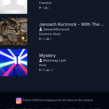
Classical
7
1
Janosch Kurzrock - With The Flow
JanoschKurzrock
Electronic Music
45
4
Mystery
Motorway Lark
Rock
69
30
Follow HOFA on Instagram for all news on the contest.