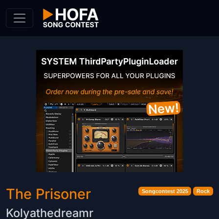
Skip to Content
The Prisoner
Songcontest 2025
Rock
Kolyathedreamr