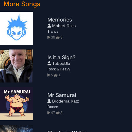
More Songs
Memories
Mobert Riles
Trance
30
3
Is it a Sign?
TuBeeBlu
Rock & Heavy
5
1
Mr Samurai
Broderna Katz
Dance
47
3