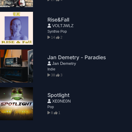
Rise&Fall
VOLTJWLZ
Synthie Pop
14
2
Jan Demetry - Paradies
Jan Demetry
Indie
38
3
Spotlight
XE0NE0N
Pop
8
1