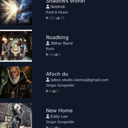
Shadows Within
NetAndi
Rock & Heavy
183
15
Roadking
Slither Band
Rock
30
5
Afoch du
tattoo.studio.vienna@gmail.com
Singer-Songwriter
8
0
New Home
Eddy Lee
Singer-Songwriter
27
4