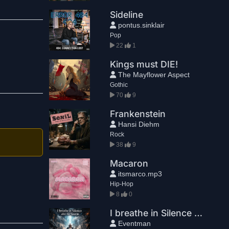
Sideline
pontus.sinklair
Pop
22
1
Kings must DIE!
The Mayflower Aspect
Gothic
70
9
Frankenstein
Hansi Diehm
Rock
38
9
Macaron
itsmarco.mp3
Hip-Hop
8
0
I breathe in Silence after the Storm
Eventman