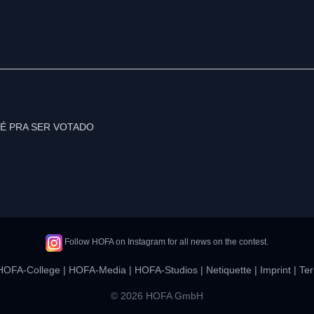
Follow HOFA on Instagram for all news on the contest.
HOFA-College
|
HOFA-Media
|
HOFA-Studios
|
Netiquette
|
Imprint
|
Ter
© 2026 HOFA GmbH