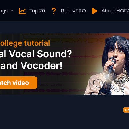
ngs
Top 20
Rules/FAQ
About HOF
Ge