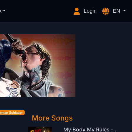
A
Login
EN
rman Schlager
More Songs
My Body My Rules - The Voice Of Every Women