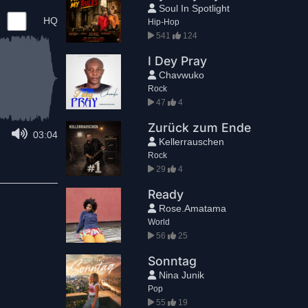
Soul In Spotlight
HQ
Hip-Hop
541
124
I Dey Pray
Chavwuko
Rock
47
4
Zurück zum Ende
03:04
Kellerrauschen
Rock
29
4
Ready
Rose.Amatama
World
56
25
Sonntag
Nina Junik
Pop
55
19