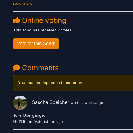
read more
Gefühl, das man beim Zuhören sofort „mitnimmt“.
Der Titel ist ein erster Vorgeschmack auf das im Herbst ersche
„Alles auf Anfang …“. Mit dieser neuen Veröffentlichung schlägt 
Online voting
Maex das nächste Kapitel auf und setzt zugleich ein klares Zeic
die aus echten Gedanken und Erfahrungen entsteht.
This song has received 2 votes.
Vote for this Song!
Comments
You must be logged in to comment.
Sascha Speicher
wrote 4 weeks ago
Tolle Übergänge.
Gefällt mir. Vote ist raus ;-)