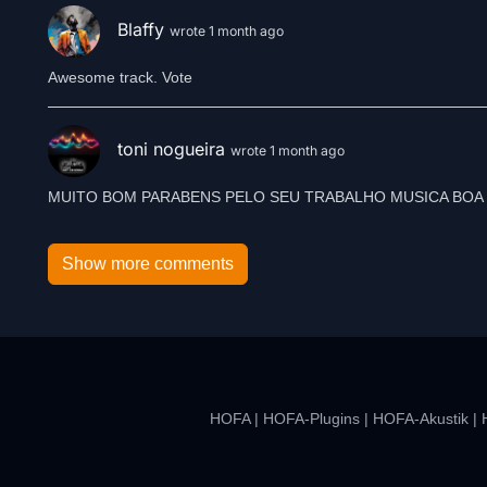
Blaffy
wrote 1 month ago
Awesome track. Vote
toni nogueira
wrote 1 month ago
Show more comments
HOFA
|
HOFA-Plugins
|
HOFA-Akustik
|