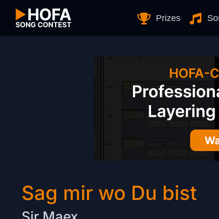
Skip to Content
Prizes
So
Sag mir wo Du bist
Sir Maex