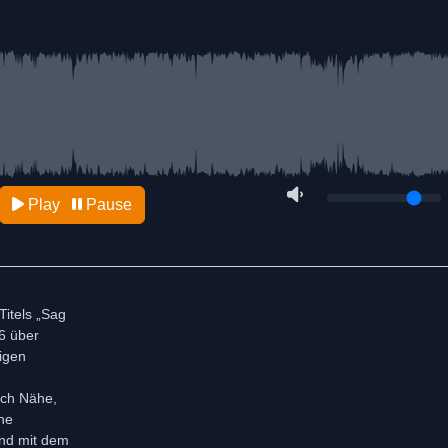
Play
Pause
itels „Sag
26 über
igen
ach Nähe,
he
und mit dem