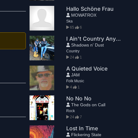
Hallo Schöne Frau
MOWATROX
Ska
65
6
I Ain't Country Anymore
Shadows n' Dust
Country
24
1
A Quieted Voice
JAM
Folk Music
4
1
No No No
The Gods on Call
Rock
24
7
Lost In Time
Flickering State