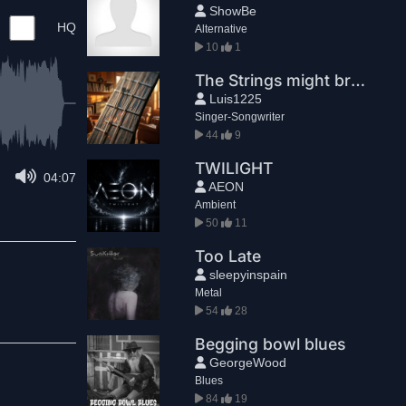
ShowBe
HQ
Alternative
10
1
The Strings might break
Luis1225
Singer-Songwriter
44
9
TWILIGHT
04:07
AEON
Ambient
50
11
Too Late
sleepyinspain
Metal
54
28
Begging bowl blues
GeorgeWood
Blues
84
19