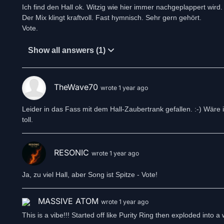
Ich find den Hall ok. Witzig wie hier immer nachgeplappert wird.
Der Mix klingt kraftvoll. Fast hymnisch. Sehr gern gehört.
Vote.
Show all answers (1)
TheWave70
wrote 1 year ago
Leider in das Fass mit dem Hall-Zaubertrank gefallen. :-) Wäre
toll.
RESONIC
wrote 1 year ago
Ja, zu viel Hall, aber Song ist Spitze - Vote!
MASSIVE ATOM
wrote 1 year ago
This is a vibe!!! Started off like Purity Ring then exploded into a