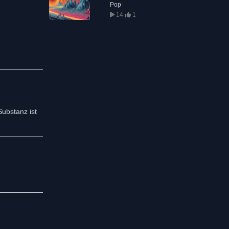
Pop
14
1
Substanz ist