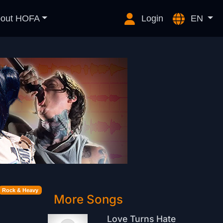
out HOFA
Login
EN
Rock & Heavy
More Songs
Love Turns Hate