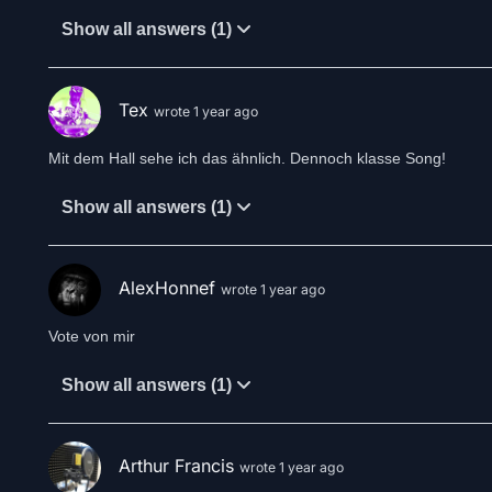
Show all answers (1)
Tex
wrote 1 year ago
Mit dem Hall sehe ich das ähnlich. Dennoch klasse Song!
Show all answers (1)
AlexHonnef
wrote 1 year ago
Vote von mir
Show all answers (1)
Arthur Francis
wrote 1 year ago