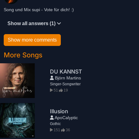
Song und Mix supi - Vote für dich! :)
Show all answers (1)
Show more comments
More Songs
DU KANNST
Björn Martins
Singer-Songwriter
51
19
Illusion
ApoCalyptic
Gothic
151
36