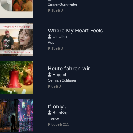
Singer-Songwriter
18
0
Where My Heart Feels
Uli Ulke
Pop
15
3
Heute fahren wir
Hoppel
German Schlager
6
0
If only...
BetaKap
Trance
860
215