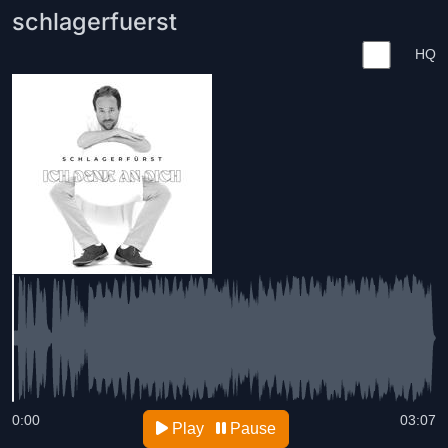
schlagerfuerst
HQ
0:00
03:07
Play
Pause