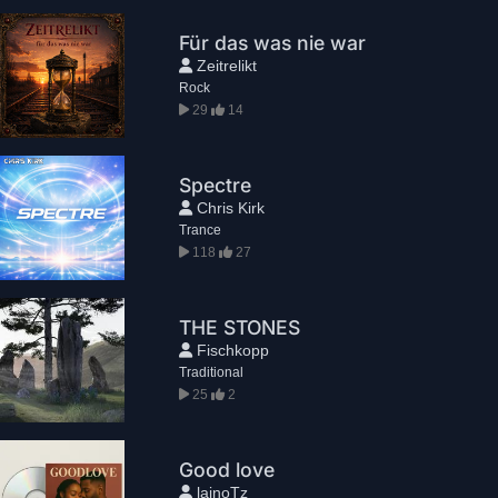
Für das was nie war
Zeitrelikt
Rock
29
14
Spectre
Chris Kirk
Trance
118
27
THE STONES
Fischkopp
Traditional
25
2
Good love
lainoTz