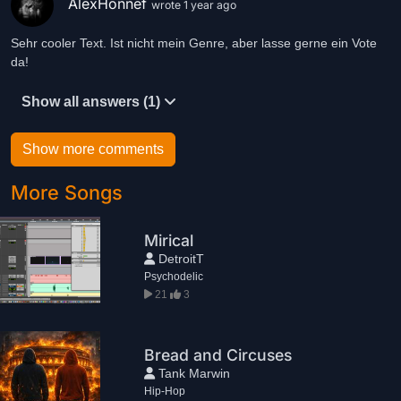
AlexHonnef
wrote 1 year ago
Sehr cooler Text. Ist nicht mein Genre, aber lasse gerne ein Vote
da!
Show all answers (1)
Show more comments
More Songs
Mirical
DetroitT
Psychodelic
21
3
Bread and Circuses
Tank Marwin
Hip-Hop