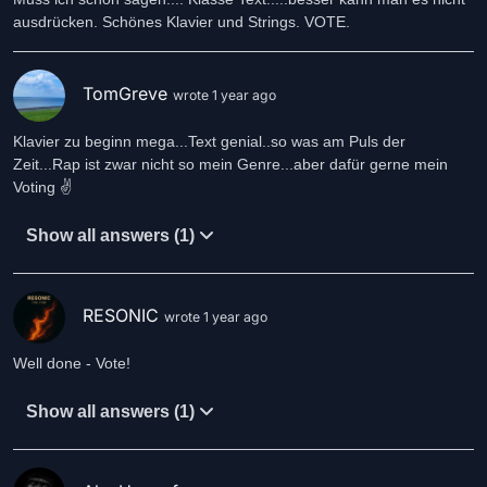
ausdrücken. Schönes Klavier und Strings. VOTE.
TomGreve
wrote 1 year ago
Klavier zu beginn mega...Text genial..so was am Puls der
Zeit...Rap ist zwar nicht so mein Genre...aber dafür gerne mein
Voting ✌️
Show all answers (1)
RESONIC
wrote 1 year ago
Well done - Vote!
Show all answers (1)