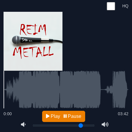
HQ
0:00
03:42
Play
Pause