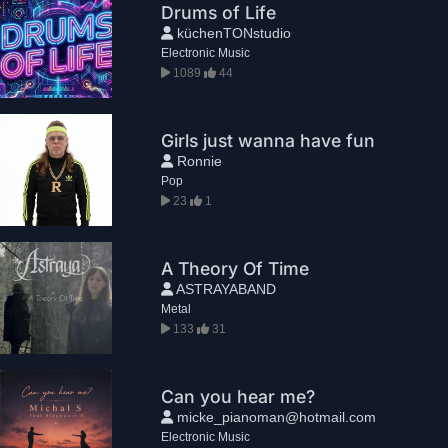
Drums of Life
küchenTONstudio
Electronic Music
1089
44
Girls just wanna have fun
Ronnie
Pop
23
1
A Theory Of Time
ASTRAYABAND
Metal
133
31
Can you hear me?
micke_pianoman@hotmail.com
Electronic Music