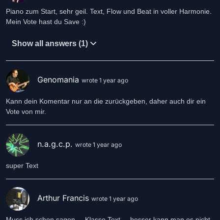
Piano zum Start, sehr geil. Text, Flow und Beat in voller Harmonie.
Mein Vote hast du Save :)
Show all answers (1)
Genomania
wrote 1 year ago
Kann dein Komentar nur an die zurückgeben, daher auch dir ein
Vote von mir.
n.a.g.c.p.
wrote 1 year ago
super Text
Arthur Francis
wrote 1 year ago
Muss ich schon sagen.... Klasse Text.....besser kann man es nicht