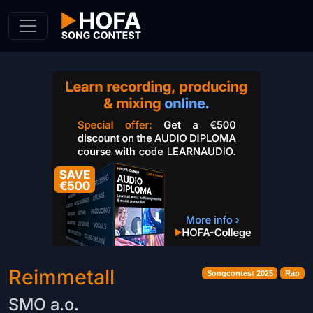
Skip to Content
Reimmetall
Songcontest 2025
Rap
SMO a.o.