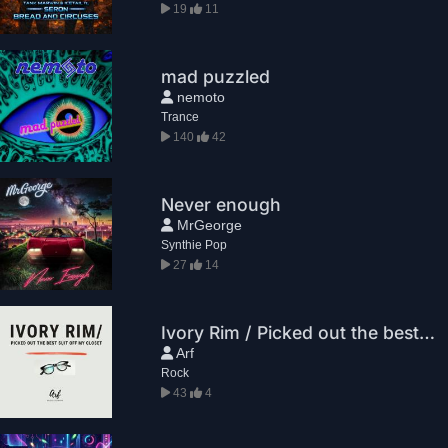
19
11
mad puzzled
nemoto
Trance
140
42
Never enough
MrGeorge
Synthie Pop
27
14
Ivory Rim / Picked out the best suit off my closet
Arf
Rock
43
4