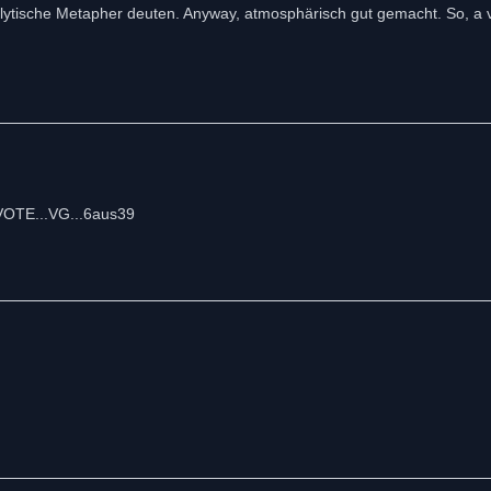
ytische Metapher deuten. Anyway, atmosphärisch gut gemacht. So, a 
..VOTE...VG...6aus39