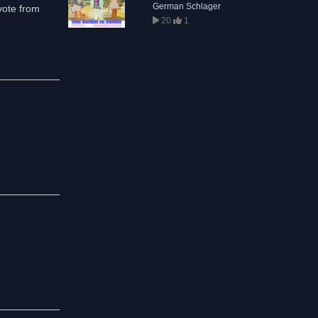
German Schlager
vote from
20
1