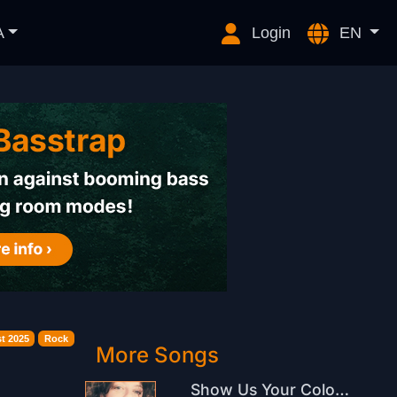
A
Login
EN
t 2025
Rock
More Songs
Show Us Your Colours