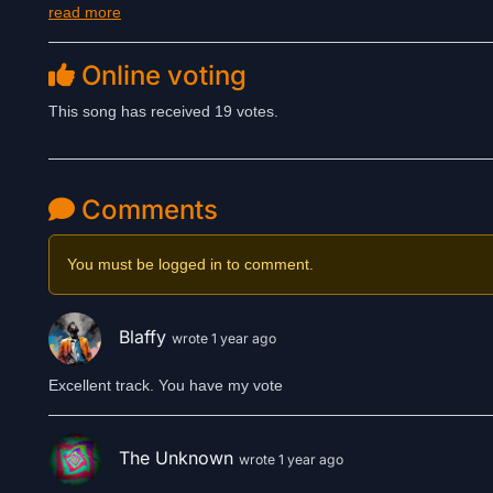
read more
anderes Universum verbirgt. Eines, in dem es Hoffnung gibt. Vie
Der Song ist melancholisch und gleichzeitig ergreifend schön 
Online voting
nach Erlösung jenseits der bekannten Welt.
This song has received 19 votes.
Comments
You must be logged in to comment.
Blaffy
wrote 1 year ago
Excellent track. You have my vote
The Unknown
wrote 1 year ago