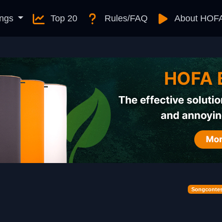
ngs
Top 20
Rules/FAQ
About HOF
Songcontes