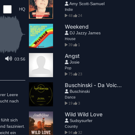
Amy Scott-Samuel
HQ
Indie
48
24
Weekend
DJ Jazzy James
House
39
1
Angst
03:56
Josie
Pop
75
23
Buschinski - Da Voice (Original Mix)
Buschinski
erer Leere
Dance
sucht nach
19
3
Wild Wild Love
fühlt sich
Sudsysurfer
nd fasziniert.
Country
eicht ein
94
32