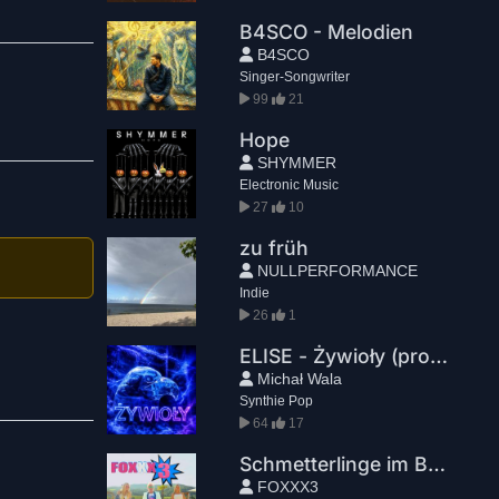
B4SCO - Melodien
B4SCO
sen Wunsch
Singer-Songwriter
99
21
Hope
SHYMMER
Electronic Music
27
10
zu früh
NULLPERFORMANCE
Indie
26
1
ELISE - Żywioły (prod. Wally Studio)
Michał Wala
Synthie Pop
64
17
Schmetterlinge im Bauch
FOXXX3