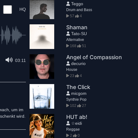
Teggo
HQ
Drum and Bass
57
4
Shaman
Tato-SU
Alternative
168
51
Angel of Compassion
03:11
decurio
House
23
4
The Click
micgom
Synthie Pop
102
27
 wach, um im
schenkt wird.
HUT ab!
☆eidi
Reggae
2
0