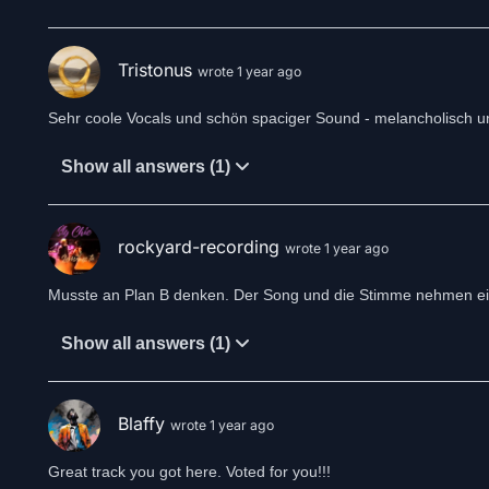
Tristonus
wrote 1 year ago
Sehr coole Vocals und schön spaciger Sound - melancholisch und
Show all answers (1)
rockyard-recording
wrote 1 year ago
Musste an Plan B denken. Der Song und die Stimme nehmen eine
Show all answers (1)
Blaffy
wrote 1 year ago
Great track you got here. Voted for you!!!