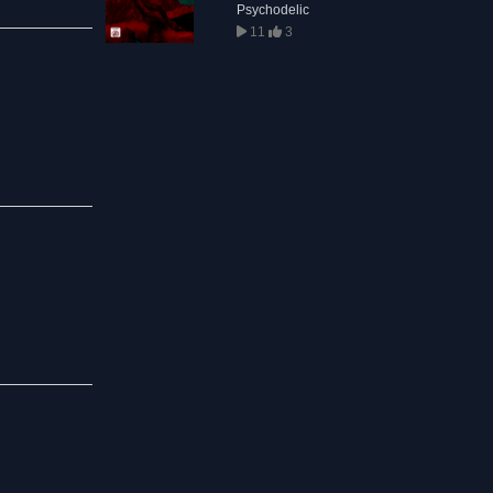
Psychodelic
11
3