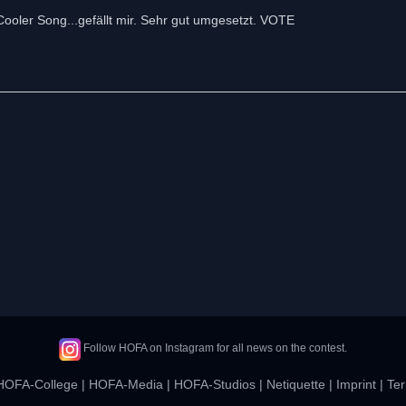
Cooler Song...gefällt mir. Sehr gut umgesetzt. VOTE
Follow HOFA on Instagram for all news on the contest.
HOFA-College
|
HOFA-Media
|
HOFA-Studios
|
Netiquette
|
Imprint
|
Ter