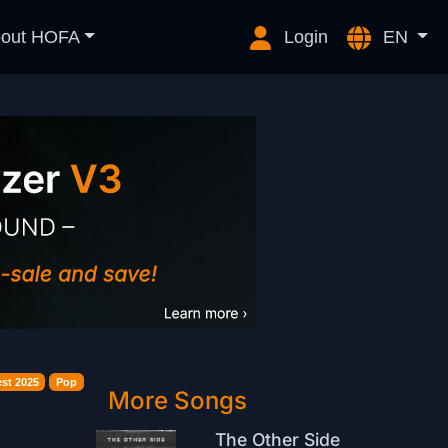
out HOFA
Login
EN
st 2025
Pop
More Songs
The Other Side