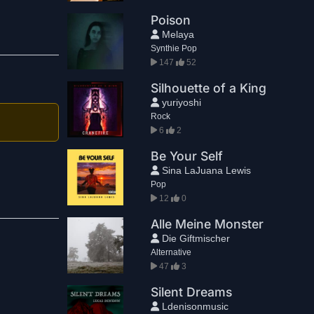
Poison
Melaya
Synthie Pop
147
52
Silhouette of a King
yuriyoshi
Rock
6
2
Be Your Self
Sina LaJuana Lewis
Pop
12
0
Alle Meine Monster
Die Giftmischer
Alternative
47
3
Silent Dreams
Ldenisonmusic