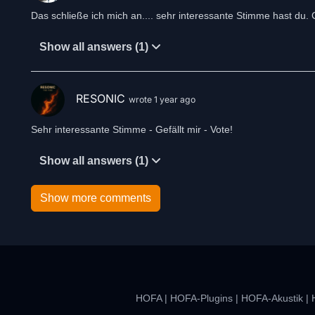
Das schließe ich mich an.... sehr interessante Stimme hast du. 
Show all answers (1)
RESONIC
wrote 1 year ago
Sehr interessante Stimme - Gefällt mir - Vote!
Show all answers (1)
Show more comments
HOFA
|
HOFA-Plugins
|
HOFA-Akustik
|