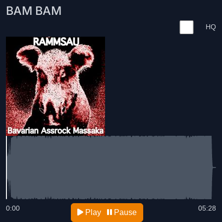
BAM BAM
HQ
0:00
05:28
Play
Pause