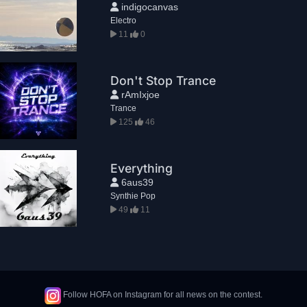
indigocanvas
Electro
11
0
Don't Stop Trance
rAmIxjoe
Trance
125
46
Everything
6aus39
Synthie Pop
49
11
Follow HOFA on Instagram for all news on the contest.