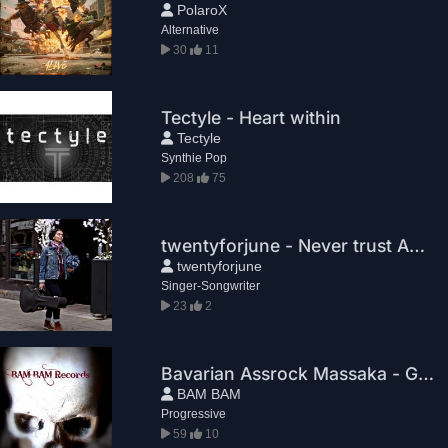
PolaroX
Alternative
30
11
Tectyle - Heart within
Tectyle
Synthie Pop
208
75
twentyforjune - Never trust Again
twentyforjune
Singer-Songwriter
23
2
Bavarian Assrock Massaka - Greg House
BAM BAM
Progressive
59
10