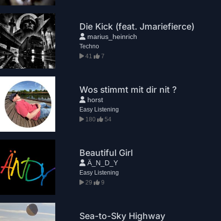
Die Kick (feat. Jmariefierce)
marius_heinrich
Techno
41
7
Wos stimmt mit dir nit ?
horst
Easy Listening
180
54
Beautiful Girl
Ä_N_D_Y
Easy Listening
29
9
Sea-to-Sky Highway