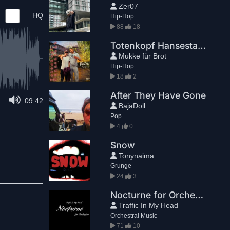
Zer07
HQ
Hip-Hop
88
18
Totenkopf Hansestadt - VauDrei ft. Buzad
Mukke für Brot
Hip-Hop
18
2
After They Have Gone
09:42
BajaDoll
Pop
4
0
Snow
Tonynaima
Grunge
24
3
Nocturne for Orchestra (In Memory of Mom)
Traffic In My Head
Orchestral Music
71
10