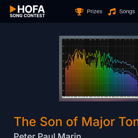
Skip to Content
Prizes
Songs
The Son of Major To
Peter Paul Marin