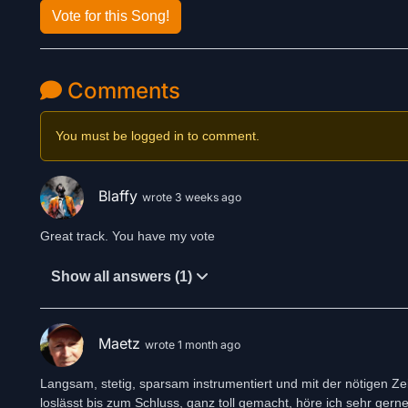
Vote for this Song!
Comments
You must be logged in to comment.
Blaffy
wrote 3 weeks ago
Great track. You have my vote
Show all answers (1)
Maetz
wrote 1 month ago
Langsam, stetig, sparsam instrumentiert und mit der nötigen 
loslässt bis zum Schluss, ganz toll gemacht, höre ich sehr gerne