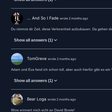
... And So I Fade
wrote 2 months ago
Du nimmst dir Zeit, diese Verlorenheit aufzubauen. Da gehen di
Show all answers (1)
TomGreve
wrote 2 months ago
Adam und Eva fand ich schon toll, aber auch hierfür gibt es ein
Show all answers (1)
Bear Loga
wrote 2 months ago
Wow erinnert mich echt an David Bowie!