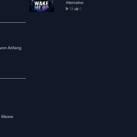
Alternative
18
0
..von Anfang
! Meine