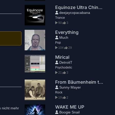
Equinoze Ultra China 128 BPM
deejaycopacabana
Trance
90
3
Everything
Much
Pop
104
29
Mirical
DetroitT
Psychodelic
21
3
From Bäumenheim to San Francisco
Sunny Mayer
Rock
19
2
WAKE ME UP
m nicht mehr
Boogie Snail