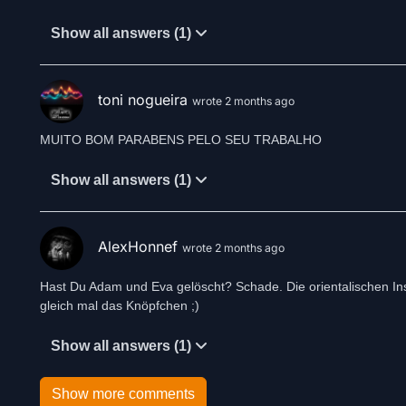
Show all answers (1)
toni nogueira
wrote 2 months ago
MUITO BOM PARABENS PELO SEU TRABALHO
Show all answers (1)
AlexHonnef
wrote 2 months ago
Hast Du Adam und Eva gelöscht? Schade. Die orientalischen Ins
gleich mal das Knöpfchen ;)
Show all answers (1)
Show more comments