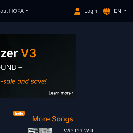
out HOFA
Login
EN
Indie
More Songs
Wie Ich Will