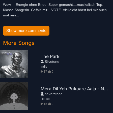
Wow.....Energie ohne Ende. Super gemacht....musikalisch Top.
Klasse Sängerin. Gefällt mir... VOTE. Vielleicht hörst bei mir auch
mal rein...
Show more comments
More Songs
The Park
Silvetone
Indie
17
5
Mera Dil Yeh Pukaare Aaja - Neverstood Rework
neverstood
House
15
2