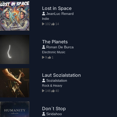
Lost in Space
JeanLuc Renard
Indie
102
14
The Planets
Ronan De Burca
Electronic Music
9
1
Laut Sozialstation
Sozialstation
Rock & Heavy
146
40
Don´t Stop
Siridahoo