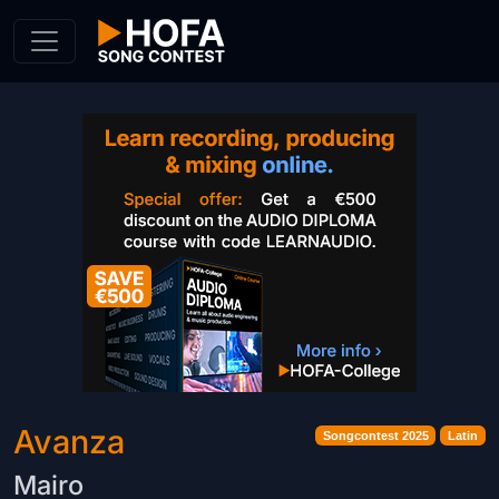
Skip to Content
Avanza
Songcontest 2025
Latin
Mairo