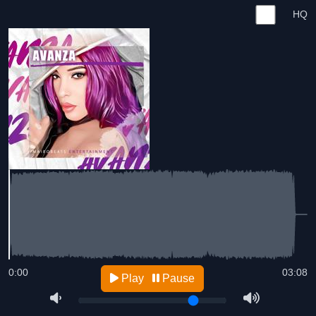
HQ
0:00
03:08
Play
Pause