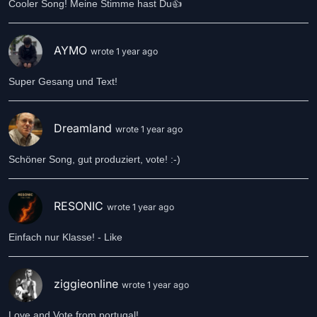
Cooler Song! Meine Stimme hast Du👍
AYMO
wrote 1 year ago
Super Gesang und Text!
Dreamland
wrote 1 year ago
Schöner Song, gut produziert, vote! :-)
RESONIC
wrote 1 year ago
Einfach nur Klasse! - Like
ziggieonline
wrote 1 year ago
Love and Vote from portugal!