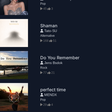
Pop
45
3
Shaman
Tato-SU
Alternative
168
51
Do You Remember
Jens Bsdok
Rock
77
21
perfect time
MENDX
Pop
29
4