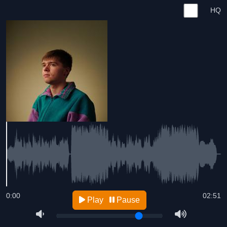
HQ
0:00
02:51
Play
Pause