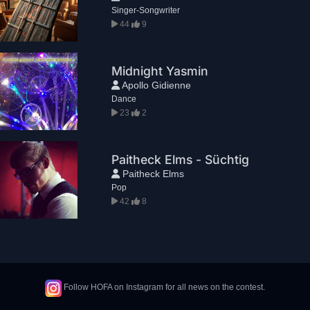
Singer-Songwriter
44
9
Midnight Yasmin
Apollo Gidienne
Dance
23
2
Paitheck Elms - Süchtig
Paitheck Elms
Pop
42
8
Follow HOFA on Instagram for all news on the contest.