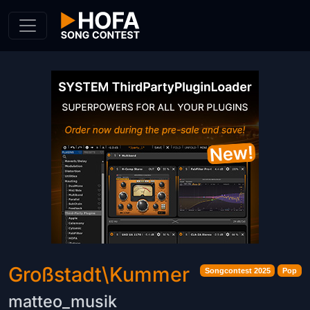
Skip to Content
Großstadt\Kummer
Songcontest 2025
Pop
matteo_musik