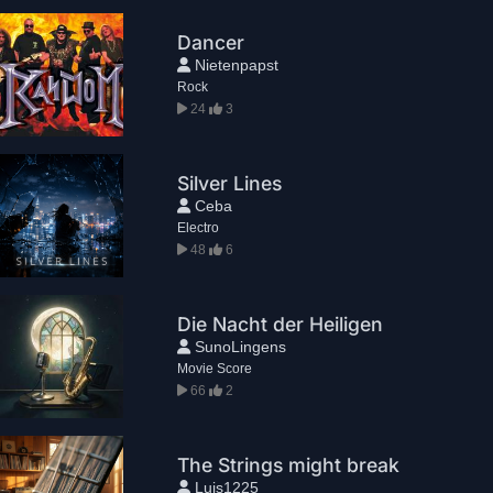
Dancer
Nietenpapst
Rock
24
3
Silver Lines
Ceba
Electro
48
6
Die Nacht der Heiligen
SunoLingens
Movie Score
66
2
The Strings might break
Luis1225