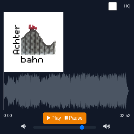
HQ
0:00
02:52
Play
Pause