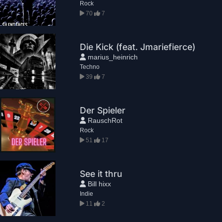
Rock
70
7
Die Kick (feat. Jmariefierce)
marius_heinrich
Techno
39
7
Der Spieler
RauschRot
Rock
51
17
See it thru
Bill hixx
Indie
11
2