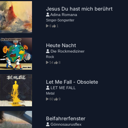
Jesus Du hast mich berührt
Adina Romana
Singer-Songwriter
6
1
Heute Nacht
Die Rockmediziner
Rock
54
8
Let Me Fall - Obsolete
LET ME FALL
Metal
60
9
Beifahrerfenster
Gönnosaurusflex