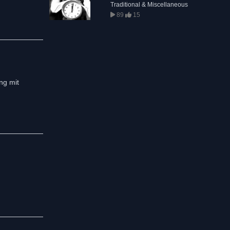
Traditional & Miscellaneous
89
15
ng mit