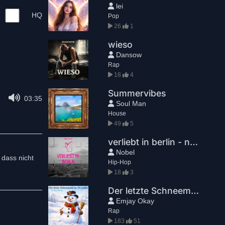
lei
HQ
Pop
26
1
wieso
Dansow
Rap
18
4
Summervibes
03:35
Soul Man
House
49
5
verliebt in berlin - nobel X sulley
Nobel
 dass nicht
Hip-Hop
18
3
Der letzte Schneemann im Dezember
Emjay Okay
Rap
183
51