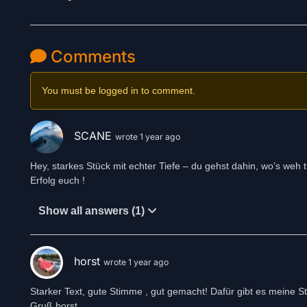
Comments
You must be logged in to comment.
SCANE
wrote 1 year ago
Hey, starkes Stück mit echter Tiefe – du gehst dahin, wo’s weh 
Erfolg euch !
Show all answers (1)
horst
wrote 1 year ago
Starker Text, gute Stimme , gut gemacht! Dafür gibt es meine S
Gruß horst