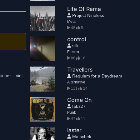
Life Of Rama
Project Nineless
Metal
48
5
control
sllk
Electro
86
16
Travellers
icher – viel
Requiem for a Daydream
Alternative
111
24
Come On
fabz27
Punk
47
11
laster
Matschek