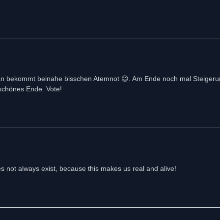
r, man bekommt beinahe bisschen Atemnot 😉. Am Ende noch mal Steigeru
schönes Ende. Vote!
es not always exist, because this makes us real and alive!