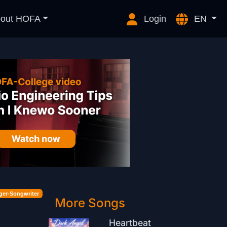
out HOFA
Login
EN
ger-Songwriter
More Songs
Heartbeat