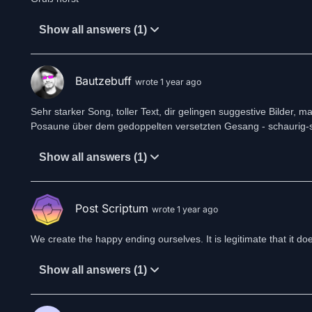
Show all answers (1)
Bautzebuff
wrote 1 year ago
Sehr starker Song, toller Text, dir gelingen suggestive Bilde
Posaune über dem gedoppelten versetzten Gesang - schaurig-
Show all answers (1)
Post Scriptum
wrote 1 year ago
We create the happy ending ourselves. It is legitimate that it do
Show all answers (1)