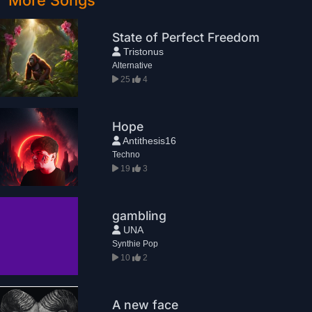
More Songs
State of Perfect Freedom
Tristonus
Alternative
25
4
Hope
Antithesis16
Techno
19
3
gambling
UNA
Synthie Pop
10
2
A new face