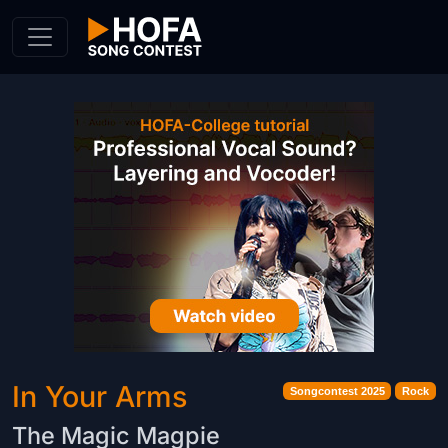
Skip to Content
In Your Arms
Songcontest 2025
Rock
The Magic Magpie