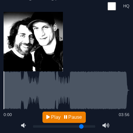
HQ
0:00
03:56
Play
Pause