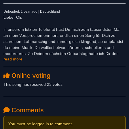
Uploaded: 1 year ago | Deutschland
Lieber Oli,
in unserem letzten Telefonat hast Du mich zum tausendsten Mal
an mein Versprechen erinnert, endlich einen Song für Dich zu
schreiben. Lahmarschig und immer gleich klingend, so empfandst
du meine Musik. Du wolltest etwas härteres, schnelleres und
moderneres. Zu Deinem nächsten Geburtstag hatte ich Dir den
read more
Song erneut versprochen und diesmal habe ich es eingehalten.
Nur warst Du nicht mehr da, um ihn zusammen hören zu können.
Online voting
Ich weiß, Du liebst dieses Lied.
In Liebe,
This song has received 23 votes.
Daniel <3
Comments
You must be logged in to comment.