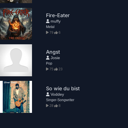
Fire-Eater
muffy
Metal
79
6
Angst
Josie
Pop
75
23
So wie du bist
Voddey
Singer-Songwriter
28
8