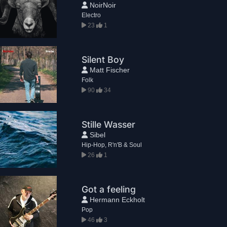
NoirNoir
Electro
23
1
Silent Boy
Matt Fischer
Folk
90
34
Stille Wasser
Sibel
Hip-Hop, R'n'B & Soul
26
1
Got a feeling
Hermann Eckholt
Pop
46
3