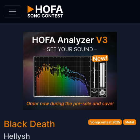
Skip to Content
Black Death
Songcontest 2025
Metal
Hellysh