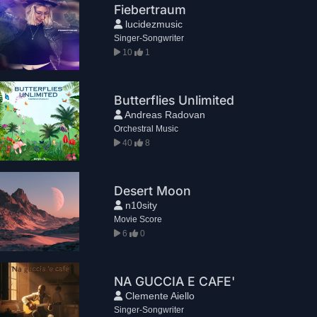
Fiebertraum
lucidezmusic
Singer-Songwriter
10
1
Butterflies Unlimited
Andreas Radovan
Orchestral Music
40
8
Desert Moon
n10sity
Movie Score
6
0
NA GUCCIA E CAFE'
Clemente Aiello
Singer-Songwriter