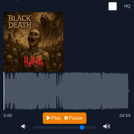
HQ
0:00
04:59
Play
Pause