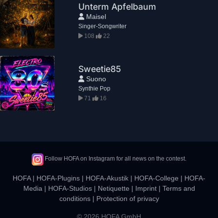
Unterm Apfelbaum
Maisel
Singer-Songwriter
108
22
Sweetie85
Suono
Synthie Pop
71
16
Follow HOFA on Instagram for all news on the contest.
HOFA
|
HOFA-Plugins
|
HOFA-Akustik
|
HOFA-College
|
HOFA-
Media
|
HOFA-Studios
|
Netiquette
|
Imprint
|
Terms and
conditions
|
Protection of privacy
© 2026 HOFA GmbH