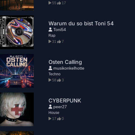
55
17
Warum du so bist Toni 54
Toni54
Rap
31
7
Osten Calling
musikonkelhotte
Techno
58
3
CYBERPUNK
peer27
House
17
0