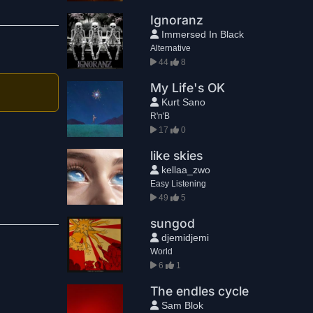
Ignoranz
Immersed In Black
Alternative
44
8
My Life's OK
Kurt Sano
R'n'B
17
0
like skies
kellaa_zwo
Easy Listening
49
5
sungod
djemidjemi
World
6
1
The endles cycle
Sam Blok