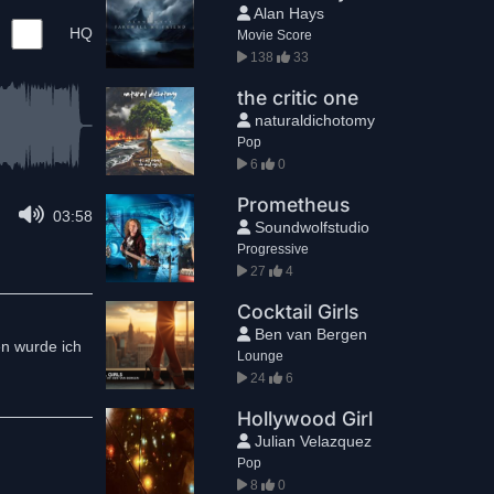
Alan Hays
HQ
Movie Score
138
33
the critic one
naturaldichotomy
Pop
6
0
Prometheus
03:58
Soundwolfstudio
Progressive
27
4
Cocktail Girls
Ben van Bergen
n wurde ich
Lounge
24
6
Hollywood Girl
Julian Velazquez
Pop
8
0