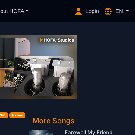
out HOFA
Login
EN
2025
Techno
More Songs
Farewell My Friend