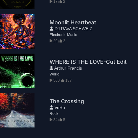
17
2
Moonlit Heartbeat
DJ RAVA SCHWEIZ
Electronic Music
29
3
WHERE IS THE LOVE-Cut Edit
Arthur Francis
World
560
187
The Crossing
VoRu
Rock
34
5