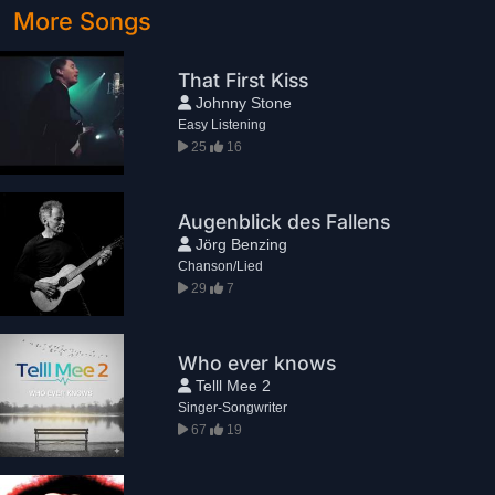
More Songs
That First Kiss
Johnny Stone
Easy Listening
25
16
Augenblick des Fallens
Jörg Benzing
Chanson/Lied
29
7
Who ever knows
Telll Mee 2
Singer-Songwriter
67
19