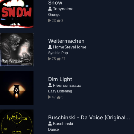
Snow
Tonynaima
Grunge
23
3
Weitermachen
HomeSteveHome
Synthie Pop
75
27
Dim Light
Fleursonseaux
Easy Listening
47
5
Buschinski - Da Voice (Original Mix)
Buschinski
Dance