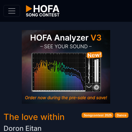
Skip to Content
The love within
Songcontest 2025
Dance
Doron Eitan