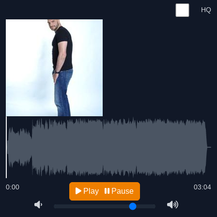
HQ
0:00
03:04
Play
Pause