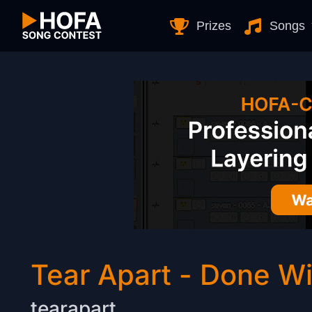
Skip to Content
Prizes
Songs
Tear Apart - Done W
tearapart