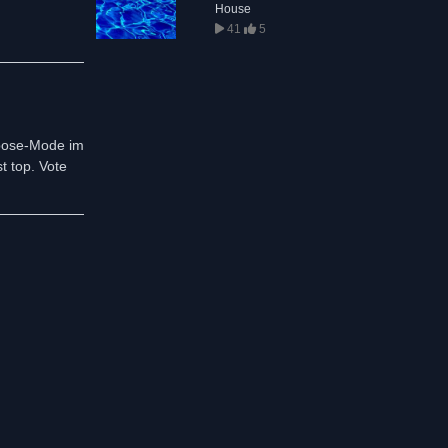
House
41
5
spose-Mode im
t top. Vote
mal rein...