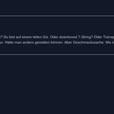
ng? Du bist auf einem tiefen Gis. Oder downtuned 7-String? Oder Tran
ht so. Hätte man anders gestalten können. Aber Geschmackssache. Mix is
arre....und klasse Vocals. Mix-Top. VOTE. Vielleicht hörst bei mir auch 