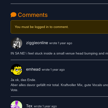
Comments
You must be logged in to comment.
ziggieonline
wrote 1 year ago
IN SA NE! i feel stuck inside a small venue head bumping and m
emhead
wrote 1 year ago
Ja ok, das Ende.
Aber alles davor gefällt mir total. Kraftvoller Mix, gute Vocals u
Vote.
Tex
wrote 1 year ago