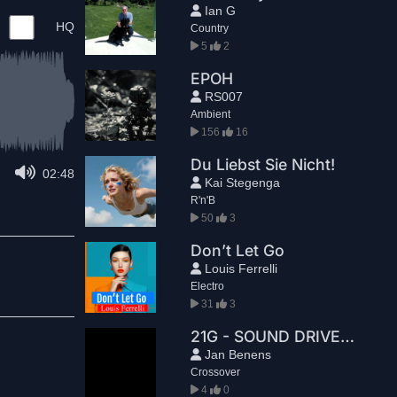
Ian G
HQ
Country
5
2
EPOH
RS007
Ambient
156
16
Du Liebst Sie Nicht!
02:48
Kai Stegenga
R'n'B
50
3
Don’t Let Go
Louis Ferrelli
Electro
31
3
21G - SOUND DRIVE BY
Jan Benens
Crossover
4
0