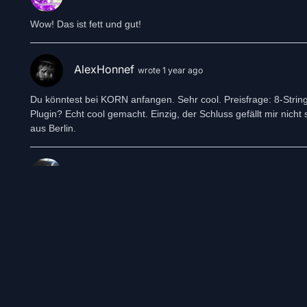
Wow! Das ist fett und gut!
AlexHonnef
wrote 1 year ago
Du könntest bei KORN anfangen. Sehr cool. Preisfrage: 8-Stri
Plugin? Echt cool gemacht. Einzig, der Schluss gefällt mir nic
aus Berlin.
Arthur Francis
wrote 1 year ago
wow...mal was ganz anderes..... sehr sehr cool. Schöne Bratt Git
Show more comments