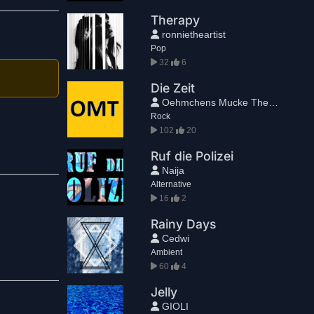
Therapy
ronnietheartist
Pop
32
6
Die Zeit
Oehmchens Mucke Theater
Rock
102
20
Ruf die Polizei
Naija
Alternative
16
2
Rainy Days
Cedwi
Ambient
60
4
Jelly
GIOLI