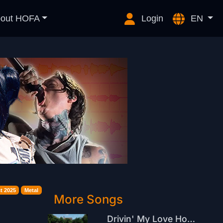
out HOFA
Login
EN
t 2025
Metal
More Songs
Drivin' My Love Home ( To You )