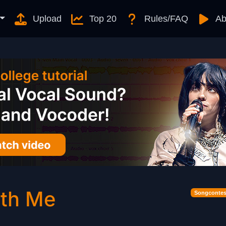
Upload
Top 20
Rules/FAQ
Ab
ith Me
Songcontes