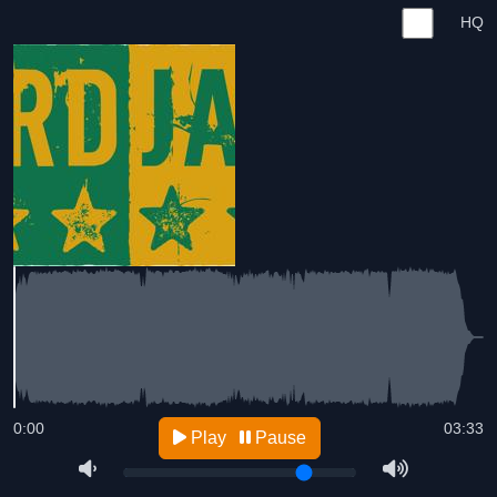
HQ
0:00
03:33
Play
Pause