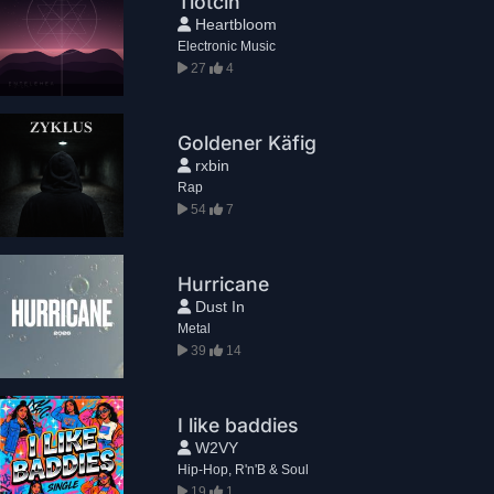
Tiotcin
Heartbloom
Electronic Music
27
4
Goldener Käfig
rxbin
Rap
54
7
Hurricane
Dust In
Metal
39
14
I like baddies
W2VY
Hip-Hop, R'n'B & Soul
19
1