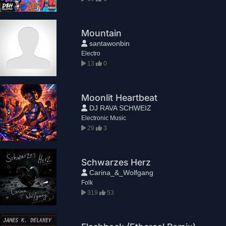
Mountain
santawonbin
Electro
13
0
Moonlit Heartbeat
DJ RAVA SCHWEIZ
Electronic Music
29
3
Schwarzes Herz
Carina_&_Wolfgang
Folk
319
53