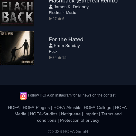
Flashback (Ethereal Remix)
James K. Delaney
Electronic Music
27
6
For the Hated
From Sunday
Rock
34
15
Follow HOFA on Instagram for all news on the contest.
HOFA
|
HOFA-Plugins
|
HOFA-Akustik
|
HOFA-College
|
HOFA-
Media
|
HOFA-Studios
|
Netiquette
|
Imprint
|
Terms and
conditions
|
Protection of privacy
© 2026 HOFA GmbH