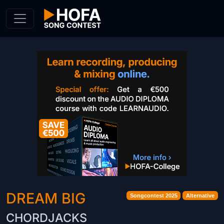
Skip to Content
DREAM BIG
Songcontest 2025
Alternative
CHORDJACKS