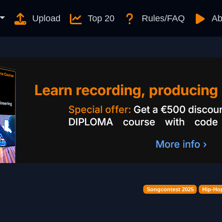
Upload
Top 20
Rules/FAQ
Ab
Songcontest 2025
Hip-Hop