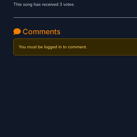
This song has received 3 votes.
Comments
You must be logged in to comment.