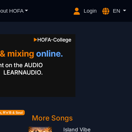
out HOFA
Login
EN
, R'n'B & Soul
More Songs
Island Vibe