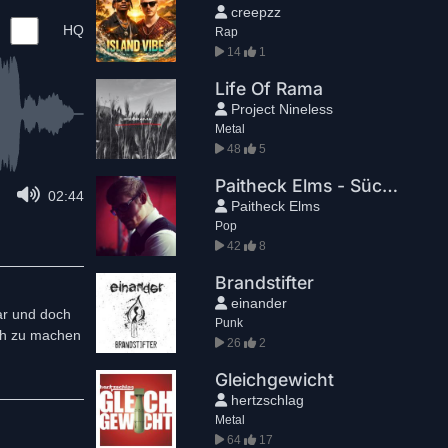
creepzz
HQ
Rap
14
1
Life Of Rama
Project Nineless
Metal
48
5
Paitheck Elms - Süchtig
02:44
Paitheck Elms
Pop
42
8
Brandstifter
einander
ar und doch
Punk
ich zu machen
26
2
Gleichgewicht
hertzschlag
Metal
64
17