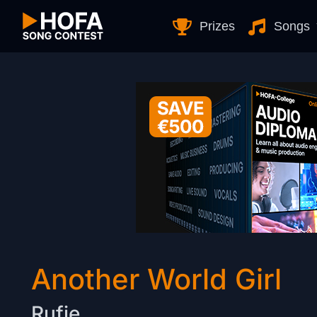
Skip to Content
Prizes
Songs
Another World Girl
Rufie