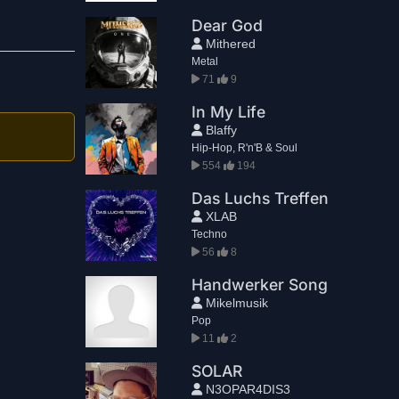
Dear God
Mithered
Metal
71
9
In My Life
Blaffy
Hip-Hop, R'n'B & Soul
554
194
Das Luchs Treffen
XLAB
Techno
56
8
Handwerker Song
Mikelmusik
Pop
11
2
SOLAR
N3OPAR4DIS3