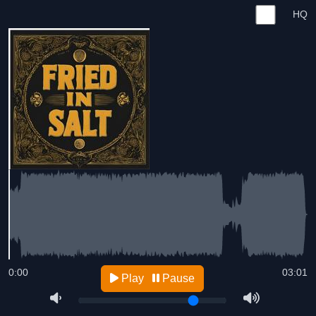
HQ
0:00
03:01
Play
Pause