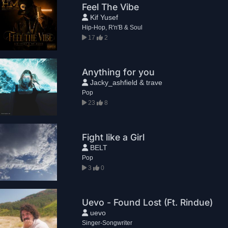
Feel The Vibe
Kif Yusef
Hip-Hop, R'n'B & Soul
17
2
Anything for you
Jacky_ashfield & trave
Pop
23
8
Fight like a Girl
BELT
Pop
3
0
Uevo - Found Lost (Ft. Rindue)
uevo
Singer-Songwriter