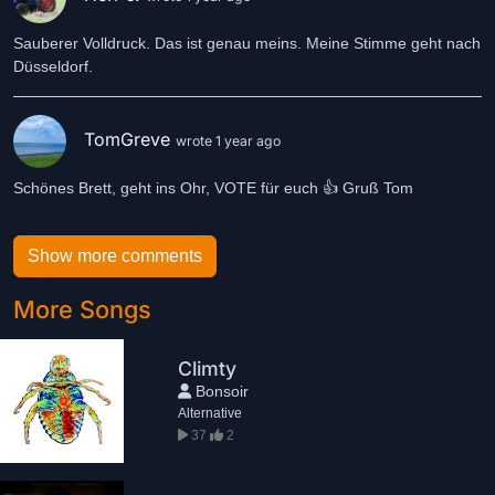
Sauberer Volldruck. Das ist genau meins. Meine Stimme geht nach
Düsseldorf.
TomGreve
wrote 1 year ago
Schönes Brett, geht ins Ohr, VOTE für euch 👍 Gruß Tom
Show more comments
More Songs
Climty
Bonsoir
Alternative
37
2