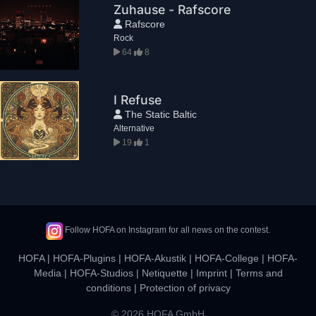
Zuhause - Rafscore
Rafscore
Rock
64
8
I Refuse
The Static Baltic
Alternative
19
1
Follow HOFA on Instagram for all news on the contest.
HOFA
|
HOFA-Plugins
|
HOFA-Akustik
|
HOFA-College
|
HOFA-
Media
|
HOFA-Studios
|
Netiquette
|
Imprint
|
Terms and
conditions
|
Protection of privacy
© 2026 HOFA GmbH