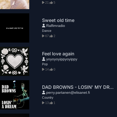
21
5
Sweet old time
Ralfimradio
Dance
67
2
Feel love again
yoyoyoyippyoyippy
Pop
14
0
DAD BROWNS - LOSIN' MY DREAM
perry.partanen@elisanet.fi
Country
13
1