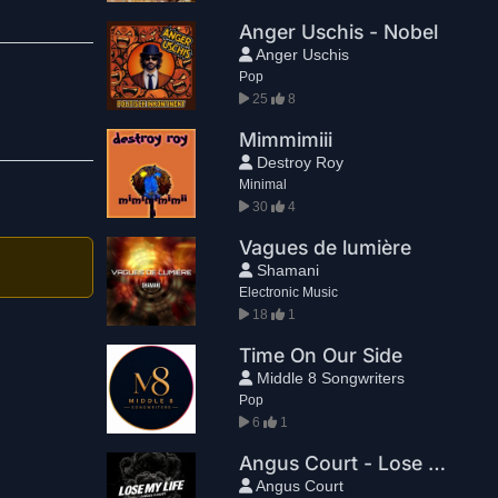
Anger Uschis - Nobel
Anger Uschis
Pop
25
8
Mimmimiii
Destroy Roy
Minimal
30
4
Vagues de lumière
Shamani
Electronic Music
18
1
Time On Our Side
Middle 8 Songwriters
Pop
6
1
Angus Court - Lose My Life
Angus Court