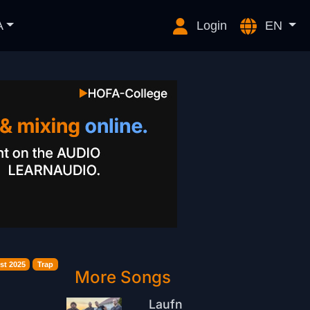
A
Login
EN
st 2025
Trap
More Songs
Laufn