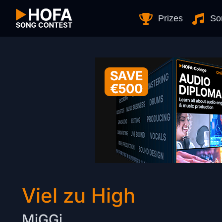
Skip to Content
Prizes
So
Viel zu High
MiGGi