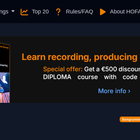
ngs
Top 20
Rules/FAQ
About HOF
Songconte