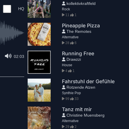
kollektivkraftfeld
HQ
Rock
11
1
Pineapple Pizza
The Remotes
Alternative
28
6
Running Free
02:03
Drawzzi
House
4
1
Fahrstuhl der Gefühle
Rotzende Atzen
Synthie Pop
99
33
Tanz mit mir
Christine Muensberg
Alternative
29
2