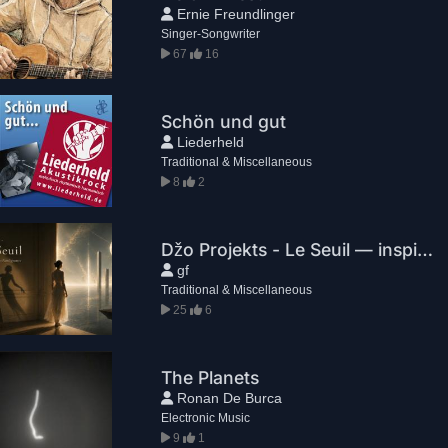
Ernie Freundlinger
Singer-Songwriter
67
16
Schön und gut
Liederheld
Traditional & Miscellaneous
8
2
Džo Projekts - Le Seuil — inspiré de «Noslēgums»
gf
Traditional & Miscellaneous
25
6
The Planets
Ronan De Burca
Electronic Music
9
1