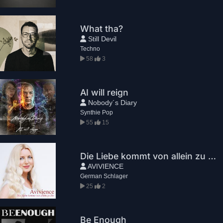
What tha?
Still Devil
Techno
58
3
AI will reign
Nobody´s Diary
Synthie Pop
55
15
Die Liebe kommt von allein zu Dir
AVIVIENCE
German Schlager
25
2
Be Enough