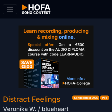
Skip to Content
Distract Feelings
Songcontest 2025
Pop
Veronika W. / blueheart