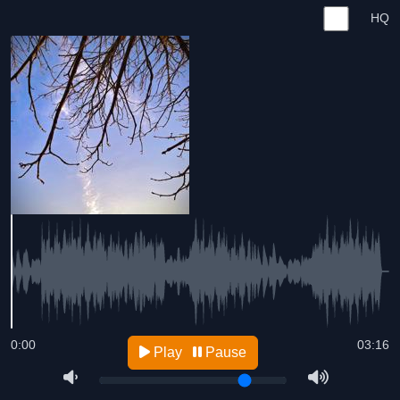
HQ
0:00
03:16
Play
Pause