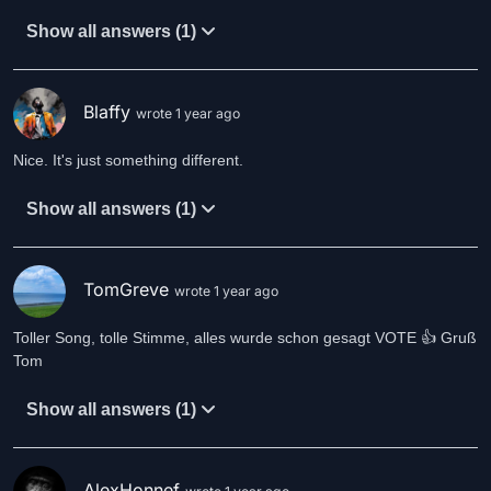
Show all answers (1)
Blaffy
wrote 1 year ago
Nice. It's just something different.
Show all answers (1)
TomGreve
wrote 1 year ago
Toller Song, tolle Stimme, alles wurde schon gesagt VOTE 👍 Gruß
Tom
Show all answers (1)
AlexHonnef