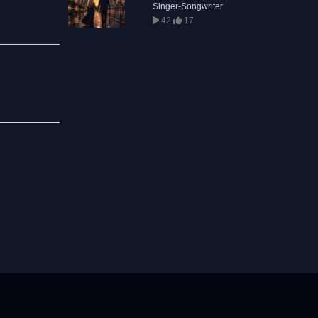
Singer-Songwriter
42
17