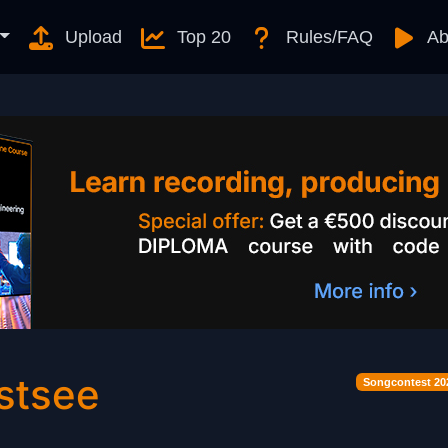
Upload
Top 20
Rules/FAQ
Ab
stsee
Songcontest 20