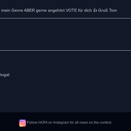
erade mein Genre ABER gerne angehört VOTE für dich 👍 Gruß Tom
tugal
Follow HOFA on Instagram for all news on the contest.