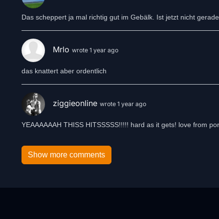
Das scheppert ja mal richtig gut im Gebälk. Ist jetzt nicht g
Mrlo
wrote 1 year ago
das knattert aber ordentlich
ziggieonline
wrote 1 year ago
YEAAAAAAH THISS HITSSSSS!!!!! hard as it gets! love from por
Show more comments