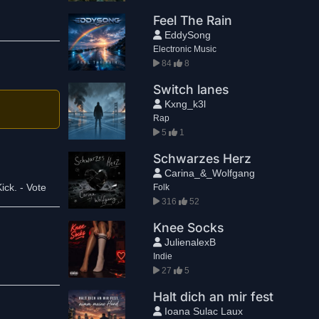
Feel The Rain
EddySong
Electronic Music
84
8
Switch lanes
Kxng_k3l
Rap
5
1
Schwarzes Herz
Carina_&_Wolfgang
ck. - Vote
Folk
316
52
Knee Socks
JulienalexB
Indie
27
5
Halt dich an mir fest
Ioana Sulac Laux