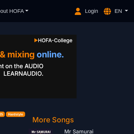
out HOFA
Login
EN
25
Hardstyle
More Songs
Mr Samurai