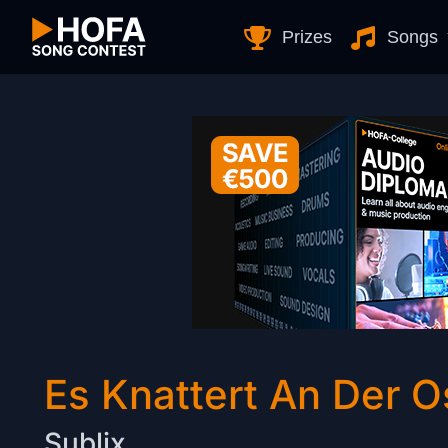
Skip to Content
Prizes
Songs
Es Knattert An Der O
Sublix