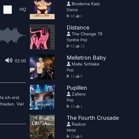
Broderna Katz
HQ
Dance
46
3
Distance
The Change 78
Synthie Pop
52
13
Melletron Baby
02:00
Malte Schlake
Pop
11
0
Pupillen
Zafiero
a ich erst
Pop
rieden. Viel
16
1
The Fourth Crusade
Radcor
Metal
29
9