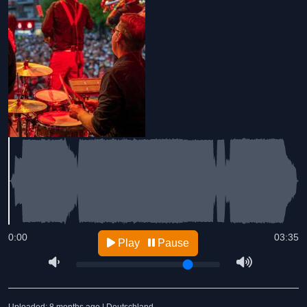
0:00
03:35
Play
Pause