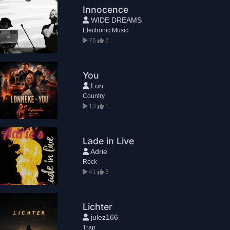
Innocence
WIDE DREAMS
Electronic Music
76
7
You
Lon
Country
13
1
Lade in Live
Adrie
Rock
41
3
Lichter
julez166
Trap