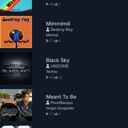
38
1
Mimmimiii
Destroy Roy
Minimal
27
4
Black Sky
UNIZONE
Techno
45
22
Meant To Be
PoorMarqus
Singer-Songwriter
17
4