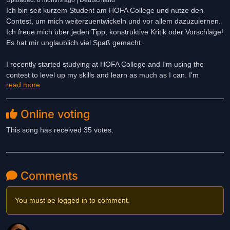
Uploaded: 8 months ago | Deutschland
Ich bin seit kurzem Student am HOFA College und nutze den
Contest, um mich weiterzuentwickeln und vor allem dazuzulernen.
Ich freue mich über jeden Tipp, konstruktive Kritik oder Vorschläge!
Es hat mir unglaublich viel Spaß gemacht.
I recently started studying at HOFA College and I'm using the
contest to level up my skills and learn as much as I can. I'm
read more
grateful for any tips, constructive feedback, or suggestions you
might have! I had an awesome time working on this.
Online voting
This song has received 35 votes.
Comments
You must be logged in to comment.