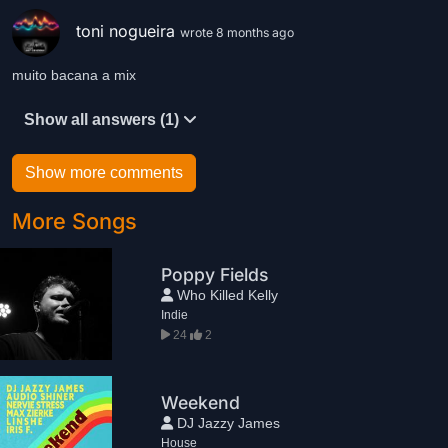
toni nogueira
wrote 8 months ago
muito bacana a mix
Show all answers (1)
Show more comments
More Songs
Poppy Fields
Who Killed Kelly
Indie
24
2
Weekend
DJ Jazzy James
House