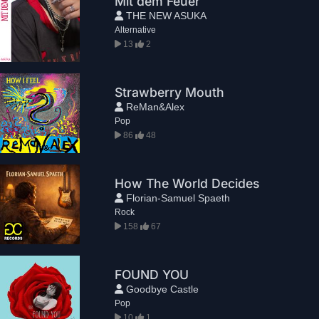
Mit dem Feuer
THE NEW ASUKA
Alternative
13
2
Strawberry Mouth
ReMan&Alex
Pop
86
48
How The World Decides
Florian-Samuel Spaeth
Rock
158
67
FOUND YOU
Goodbye Castle
Pop
10
1