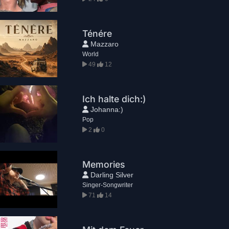
Ténére
Mazzaro
World
49
12
Ich halte dich:)
Johanna:)
Pop
2
0
Memories
Darling Silver
Singer-Songwriter
71
14