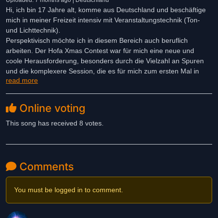
Uploaded: 7 months ago | Deutschland
Hi, ich bin 17 Jahre alt, komme aus Deutschland und beschäftige
mich in meiner Freizeit intensiv mit Veranstaltungstechnik (Ton-
und Lichttechnik).
Perspektivisch möchte ich in diesem Bereich auch beruflich
arbeiten. Der Hofa Xmas Contest war für mich eine neue und
coole Herausforderung, besonders durch die Vielzahl an Spuren
und die komplexere Session, die es für mich zum ersten Mal in
read more
dieser Größenordnung war. Im Mix habe ich versucht, die Vocals
klar in den Vordergrund zu stellen und dabei einen satten,
druckvollen Sound umzusetzen: kräftiger Bass, ein gut hörbares
Online voting
Schlagzeug und insgesamt ein Mix, der stabil und „groß" klingt. Ich
hoffe, mein Ergebnis gefällt euch, danke fürs Reinhören!
This song has received 8 votes.
Comments
You must be logged in to comment.