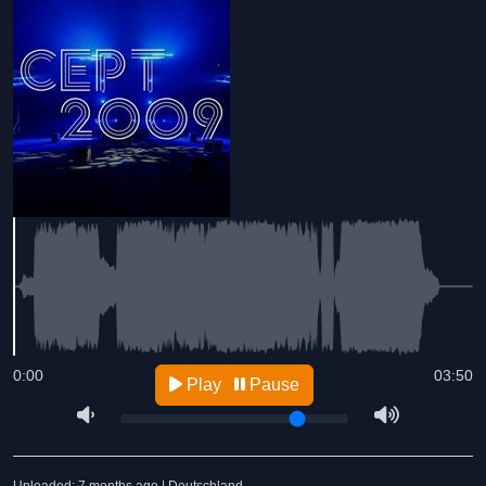
0:00
03:50
Play
Pause