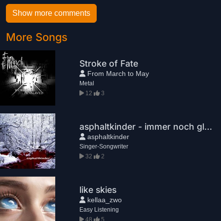
Show more comments
More Songs
Stroke of Fate
From March to May
Metal
12
3
asphaltkinder - immer noch gleich (feat. dkdnt)
asphaltkinder
Singer-Songwriter
32
2
like skies
kellaa_zwo
Easy Listening
48
5