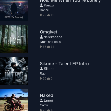
Hold Me When You're Lonely
Kanzu
Dance
72
15
Omgivet
dereksnape
Drum and Bass
65
14
Sikone - Talent EP Intro
Sikone
Rap
26
5
Naked
Ennui
Gothic
28
4