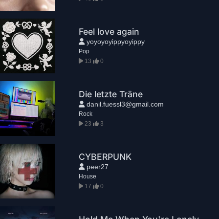
Feel love again
yoyoyoyippyoyippy
Pop
13
0
Die letzte Träne
danil.fuessl3@gmail.com
Rock
23
3
CYBERPUNK
peer27
House
17
0