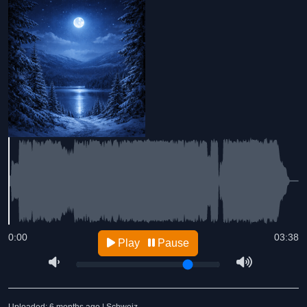
0:00
03:38
Play
Pause