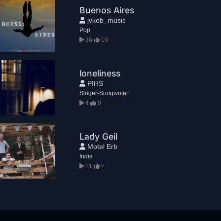
Buenos Aires
jvkob_music
Pop
26
19
loneliness
PIHS
Singer-Songwriter
4
0
Lady Geil
Motel Erb
Indie
21
2