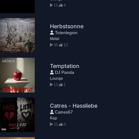
11
4
Herbstsonne
Totenlegion
Metal
35
12
Temptation
DJ Panda
Lounge
11
1
Catres - Hassliebe
Catres67
Rap
21
0