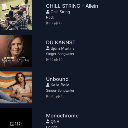
CHILL STRING - Allein
Chill String
Rock
87
12
DU KANNST
Björn Martins
Singer-Songwriter
49
19
Unbound
Kaila Belle
Singer-Songwriter
545
45
Monochrome
QNR
Grunge