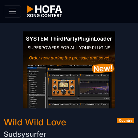
Skip to Content
Wild Wild Love
Country
Sudsysurfer