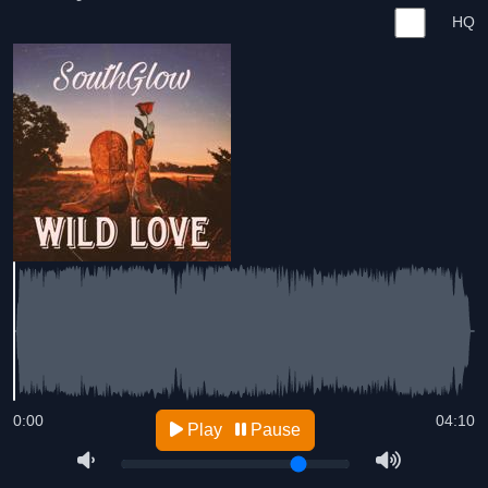
HQ
0:00
04:10
Play
Pause