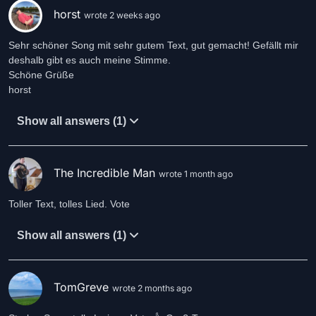
horst
wrote 2 weeks ago
Sehr schöner Song mit sehr gutem Text, gut gemacht! Gefällt mir
deshalb gibt es auch meine Stimme.
Schöne Grüße
horst
Show all answers (1)
The Incredible Man
wrote 1 month ago
Toller Text, tolles Lied. Vote
Show all answers (1)
TomGreve
wrote 2 months ago