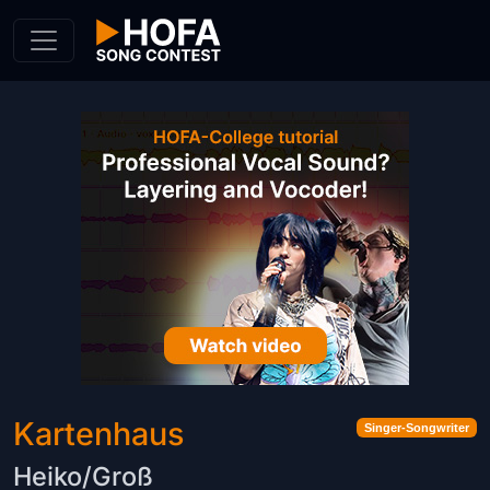
Skip to Content
Kartenhaus
Singer-Songwriter
Heiko/Groß