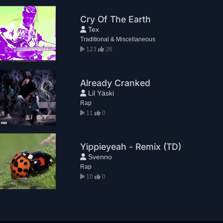
Cry Of The Earth
Tex
Traditional & Miscellaneous
123
26
Already Cranked
Lil Yäski
Rap
11
0
Yippieyeah - Remix (TD)
Svenno
Rap
10
0