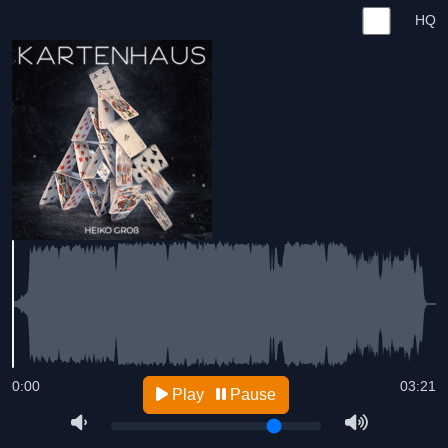
HQ
0:00
03:21
Play
Pause