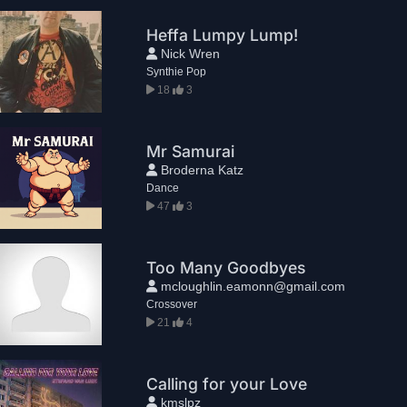
Heffa Lumpy Lump!
Nick Wren
Synthie Pop
18
3
Mr Samurai
Broderna Katz
Dance
47
3
Too Many Goodbyes
mcloughlin.eamonn@gmail.com
Crossover
21
4
Calling for your Love
kmslpz