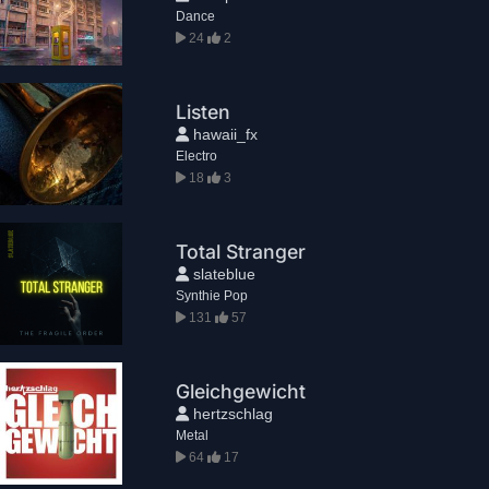
Dance
24
2
Listen
hawaii_fx
Electro
18
3
Total Stranger
slateblue
Synthie Pop
131
57
Gleichgewicht
hertzschlag
Metal
64
17