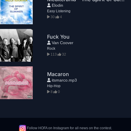
Elodin
Easy Listening
30
4
Fuck You
Van Coover
Rock
113
32
Macaron
itsmarco.mp3
Hip-Hop
8
0
Follow HOFA on Instagram for all news on the contest.