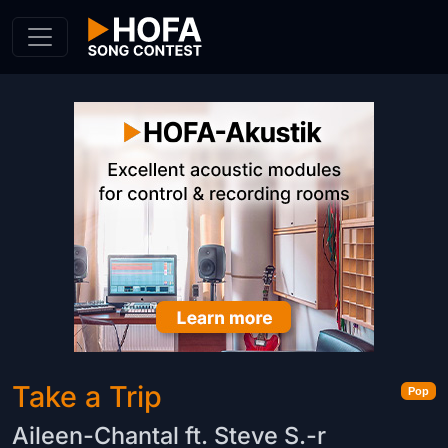
Skip to Content
Take a Trip
Pop
Aileen-Chantal ft. Steve S.-r