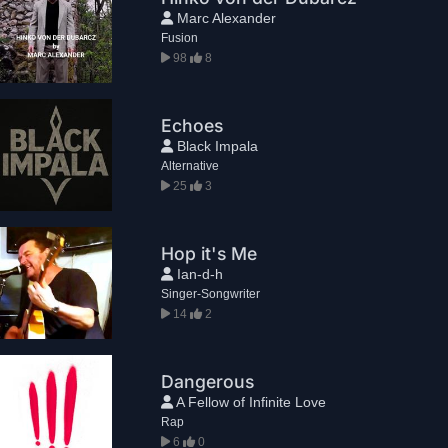
Marc Alexander
Fusion
98
8
Echoes
Black Impala
Alternative
25
3
Hop it's Me
Ian-d-h
Singer-Songwriter
14
2
Dangerous
A Fellow of Infinite Love
Rap
6
0