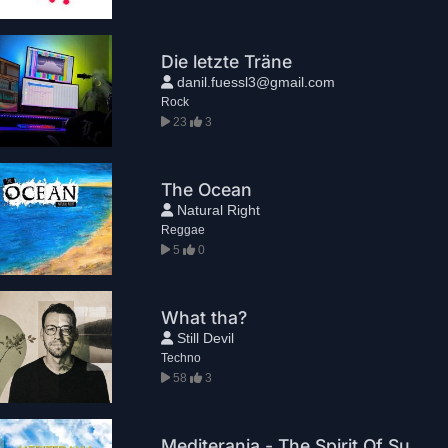
Die letzte Träne
danil.fuessl3@gmail.com
Rock
23
3
The Ocean
Natural Right
Reggae
5
0
What tha?
Still Devil
Techno
58
3
Mediterania - The Spirit Of Summer