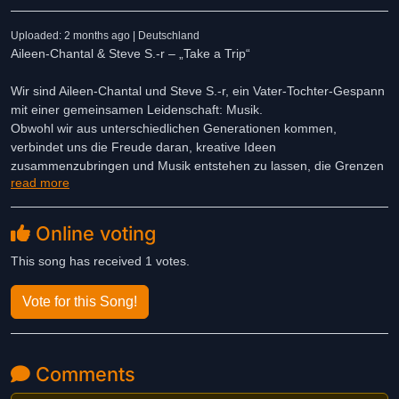
Uploaded: 2 months ago | Deutschland
Aileen-Chantal & Steve S.-r – „Take a Trip“
Wir sind Aileen-Chantal und Steve S.-r, ein Vater-Tochter-Gespann
mit einer gemeinsamen Leidenschaft: Musik.
Obwohl wir aus unterschiedlichen Generationen kommen,
verbindet uns die Freude daran, kreative Ideen
zusammenzubringen und Musik entstehen zu lassen, die Grenzen
read more
zwischen verschiedenen Genres überschreitet.
Mit unserem Song „Take a Trip“ möchten wir das besondere
Online voting
Gefühl des Sommers einfangen – die Leichtigkeit, Freiheit und
unbändige Energie, die man spürt, wenn man einfach ins Auto
This song has received 1 votes.
steigt und losfährt. Der Fahrtwind im Gesicht, die Lieblingsmusik
aus den Lautsprechern, spontane Zwischenstopps und das
Vote for this Song!
Gefühl, dass hinter der nächsten Kurve ein neues Abenteuer
wartet.
Comments
„Take a Trip“ ist eine Einladung, den Alltag für einen Moment hinter
sich zu lassen, die Sorgen auszublenden und den Augenblick zu