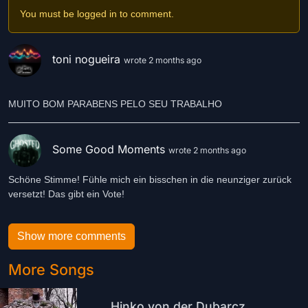
genießen.
You must be logged in to comment.
Der Song steht für Lebensfreude, Zusammenhalt und die Magie
eines Roadtrips, bei dem nicht nur das Ziel zählt, sondern vor
allem die gemeinsame Reise.
toni nogueira
wrote 2 months ago
Wir freuen uns sehr, mit diesem Titel am HOFA Contest
teilzunehmen und unsere Begeisterung für Musik mit euch zu
teilen.
Wir hoffen, dass „Take a Trip“ euch mitnimmt, gute Laune
verbreitet und den Soundtrack für euren ganz persönlichen
Some Good Moments
wrote 2 months ago
Sommer liefert.
Schöne Stimme! Fühle mich ein bisschen in die neunziger zurück
versetzt! Das gibt ein Vote!
Show more comments
More Songs
Hinko von der Dubarcz