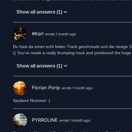
Show all answers (1)
#Karl
wrote 1 month ago
Du hast da einen echt fetten Track geschraubt und die riesige So
(( You've made a really thumping track and positioned the huge pal
Show all answers (1)
Florian Porip
wrote 1 month ago
Saubere Nummer :)
PYRROLINE
wrote 1 month ago