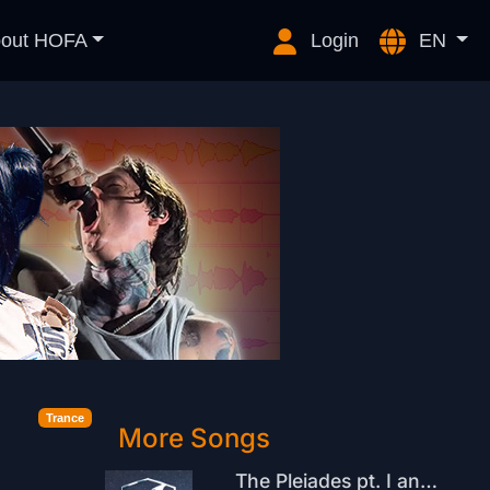
out HOFA
Login
EN
Trance
More Songs
The Pleiades pt. I and II