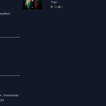
Trap
20
1
Insofern
ünn. Immenser
cht