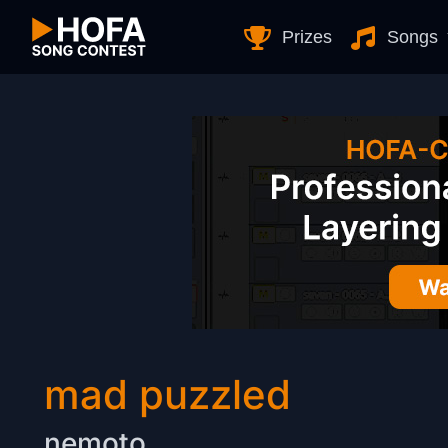
Skip to Content
Prizes
Songs
mad puzzled
nemoto