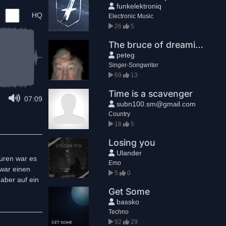
funkelektroniq
HQ
Electronic Music
26
5
The bruce of dreaming
peteg
Singer-Songwriter
69
13
Time is a scavenger
07:09
subn100.sm@gmail.com
Country
18
5
Losing you
Ulander
puren war es
Emo
 war einen
5
0
aber auf ein
Get Some
bassko
Techno
92
29