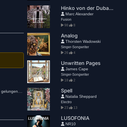
Hinko von der Dubarcz
Marc Alexander
Fusion
98
8
Analog
Thorsten Wadowski
Singer-Songwriter
26
4
Unwritten Pages
James Cape
Singer-Songwriter
18
2
Spell
 gelungen....
Natalia Sheppard
Electro
23
13
LUSOFONIA
NR10