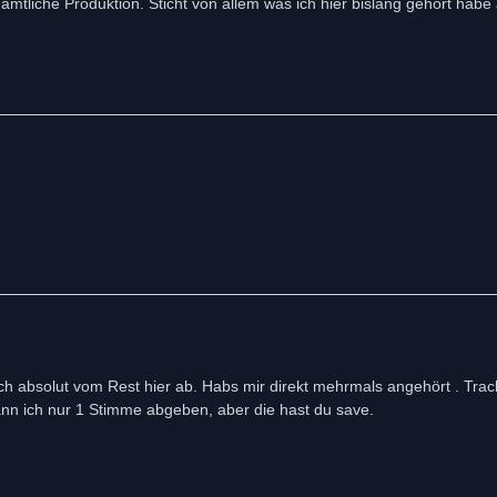
mtliche Produktion. Sticht von allem was ich hier bislang gehört habe 
sich absolut vom Rest hier ab. Habs mir direkt mehrmals angehört . Trac
 kann ich nur 1 Stimme abgeben, aber die hast du save.