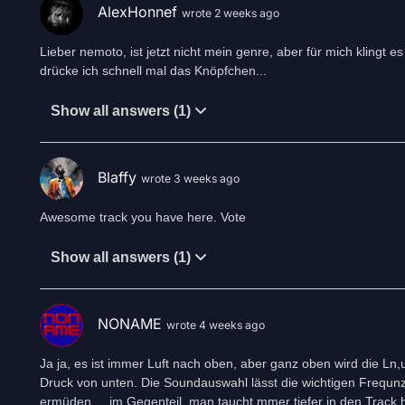
AlexHonnef
wrote 2 weeks ago
Lieber nemoto, ist jetzt nicht mein genre, aber für mich klingt es
drücke ich schnell mal das Knöpfchen...
Show all answers (1)
Blaffy
wrote 3 weeks ago
Awesome track you have here. Vote
Show all answers (1)
NONAME
wrote 4 weeks ago
Ja ja, es ist immer Luft nach oben, aber ganz oben wird die Ln
Druck von unten. Die Soundauswahl lässt die wichtigen Frequnzb
ermüden.... im Gegenteil, man taucht mmer tiefer in den Track hi