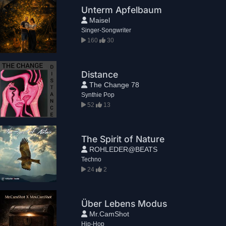
Unterm Apfelbaum
Maisel
Singer-Songwriter
160
30
Distance
The Change 78
Synthie Pop
52
13
The Spirit of Nature
ROHLEDER@BEATS
Techno
24
2
Über Lebens Modus
Mr.CamShot
Hip-Hop