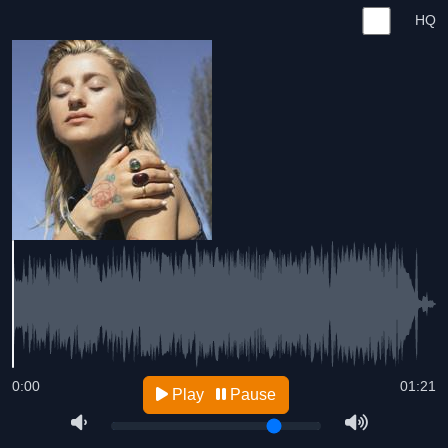
HQ
0:00
01:21
Play
Pause