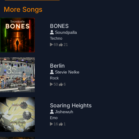
More Songs
BONES
Soundpalla
Techno
69
21
Berlin
Stevie Nelke
Rock
50
6
Soaring Heights
Jishewuh
Emo
16
1