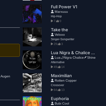
Full Power V1
Marxuuu
Hip-Hop
7
0
Take the
Velooo
Singer-Songwriter
29
3
Lua Nigra & Chalice Shine - Nuit(Part II)
Lua🌙Nigra Chalice🪶Shine
Alternative
49
14
Maximilian
r Augen
Rotten Copper
Crossover
64
13
Euphoria
Bubi Cool