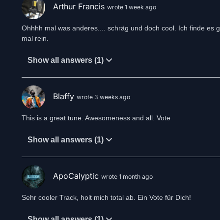
Arthur Francis
wrote 1 week ago
Ohhhh mal was anderes.... schräg und doch cool. Ich finde es gen
mal rein.
Show all answers (1)
Blaffy
wrote 3 weeks ago
This is a great tune. Awesomeness and all. Vote
Show all answers (1)
ApoCalyptic
wrote 1 month ago
Sehr cooler Track, holt mich total ab. Ein Vote für Dich!
Show all answers (1)