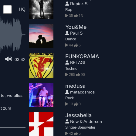
Raptor-S
HQ
Rap
35
13
You&Me
Paul S
Dance
44
6
FUNKORAMA
03:42
BELAGI
Techno
295
90
medusa
metacosmos
te, wo alles
Rock
13
0
st zum
Jessabella
New & Andersen
Singer-Songwriter
42
5