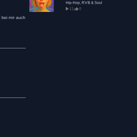
Hip-Hop, R'n'B & Soul
12
0
t bei mir auch