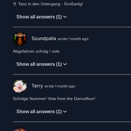
🤘 Tanz in den Untergang - Großartig!
Show all answers (1)
Soundpalla
wrote 1 month ago
Abgefahren schräg ! vote
Show all answers (1)
Terry
wrote 1 month ago
Schräge Nummer! Vote from the Dancefloor!
Show all answers (1)