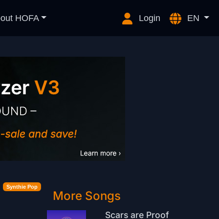
out HOFA
Login
EN
Synthie Pop
More Songs
Scars are Proof