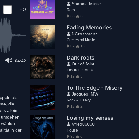
Shanaia Music
HQ
Rock
38
3
Fading Memories
NGrassmann
Orchestral Music
89
16
Dark roots
04:42
Out of Joint
Electronic Music
19
3
To The Edge - Misery
Jacques_MW
ppeln als
Rock & Heavy
mme, die
17
2
ns allein,
en umgehen
Losing my senses
, wählen
Vfred06000
ität in der
House
35
6