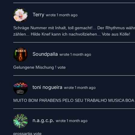
Terry
wrote 1 month ago
Schräge Nummer mit Inhalt, toll gemacht!... Der Rhythmus wähnt
zählen... Hilde Knef kann ich nachvollziehen... Vote aus Kölle!
Soundpalla
wrote 1 month ago
Gelungene Mischung ! vote
toni nogueira
wrote 1 month ago
n.a.g.c.p.
wrote 1 month ago
grossartig.vote