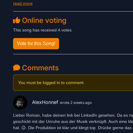
read more
Bundesrepublik.
Online voting
This song has received 4 votes.
Vote for this Song!
Comments
You must be logged in to comment.
AlexHonnef
wrote 2 weeks ago
Lieber Roman, habe deinen link bei LinkedIn gesehen. Da es nic
geschickt mit der Unruhe aus der Musik verknüpft. Auch eine kl
hat. 😉. Die Produktion ist klar und klingt top. Drücke gerne da