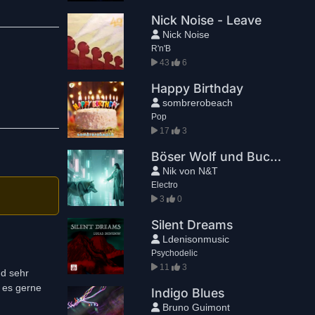
Nick Noise - Leave
Nick Noise
R'n'B
43
6
Happy Birthday
sombrerobeach
Pop
17
3
Böser Wolf und Buckelwal (Electronica Version)
Nik von N&T
Electro
3
0
Silent Dreams
Ldenisonmusic
Psychodelic
11
3
nd sehr
h es gerne
Indigo Blues
Bruno Guimont