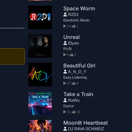
Space Worm
R2D1
Electronic Music
14
1
Unreal
Elysio
R'n'B
4
0
Beautiful Girl
Ä_N_D_Y
Easy Listening
27
9
Take a Train
RaWu
Dance
31
18
Moonlit Heartbeat
DJ RAVA SCHWEIZ