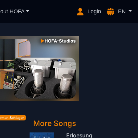
out HOFA
Login
EN
rman Schlager
More Songs
Erloesung