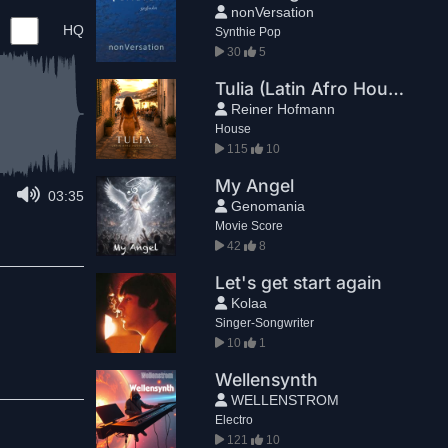
nonVersation
HQ
Synthie Pop
30
5
Tulia (Latin Afro House Version)
Reiner Hofmann
House
115
10
My Angel
03:35
Genomania
Movie Score
42
8
Let's get start again
Kolaa
Singer-Songwriter
10
1
Wellensynth
WELLENSTROM
Electro
121
10