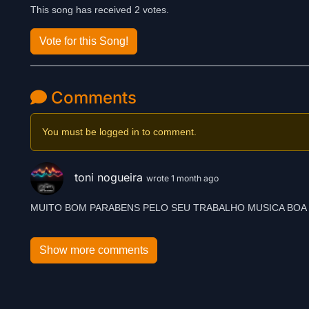
This song has received 2 votes.
Vote for this Song!
Comments
You must be logged in to comment.
toni nogueira
wrote 1 month ago
Show more comments