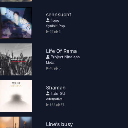
sehnsucht
fibee
Synthie Pop
45
6
Life Of Rama
Project Nineless
Metal
48
5
Shaman
Tato-SU
Alternative
168
51
Line’s busy