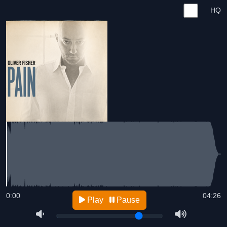
HQ
0:00
04:26
Play
Pause