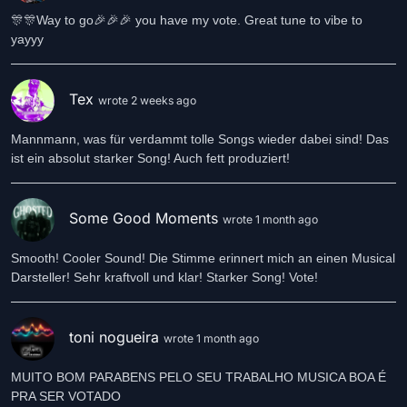
🎊🎊Way to go🎉🎉🎉 you have my vote. Great tune to vibe to
yayyy
Tex
wrote 2 weeks ago
Mannmann, was für verdammt tolle Songs wieder dabei sind! Das
ist ein absolut starker Song! Auch fett produziert!
Some Good Moments
wrote 1 month ago
Smooth! Cooler Sound! Die Stimme erinnert mich an einen Musical
Darsteller! Sehr kraftvoll und klar! Starker Song! Vote!
toni nogueira
wrote 1 month ago
MUITO BOM PARABENS PELO SEU TRABALHO MUSICA BOA É