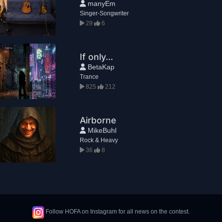
manyEm
Singer-Songwriter
29
6
If only...
BetaKap
Trance
825
212
Airborne
MikeBuhl
Rock & Heavy
36
8
Follow HOFA on Instagram for all news on the contest.