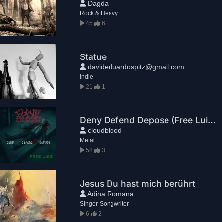
Dagda
Rock & Heavy
45
6
Statue
davideduardospitz@gmail.com
Indie
21
1
Deny Defend Depose (Free Luigi)
cloudblood
Metal
58
3
Jesus Du hast mich berührt
Adina Romana
Singer-Songwriter
6
2