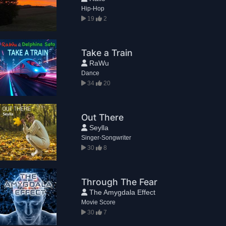
Hip-Hop
19
2
Take a Train
RaWu
Dance
34
20
Out There
Seylla
Singer-Songwriter
30
8
Through The Fear
The Amygdala Effect
Movie Score
30
7