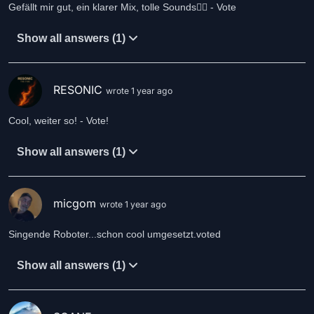
Gefällt mir gut, ein klarer Mix, tolle Sounds👍🏻 - Vote
Show all answers (1)
RESONIC
wrote 1 year ago
Cool, weiter so! - Vote!
Show all answers (1)
micgom
wrote 1 year ago
Singende Roboter...schon cool umgesetzt.voted
Show all answers (1)