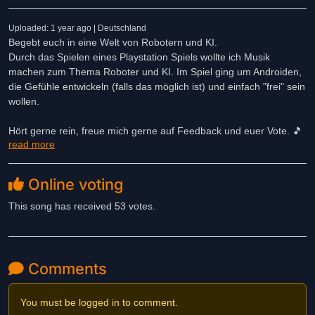
Uploaded: 1 year ago | Deutschland
Begebt euch in eine Welt von Robotern und KI.
Durch das Spielen eines Playstation Spiels wollte ich Musik
machen zum Thema Roboter und KI. Im Spiel ging um Androiden,
die Gefühle entwickeln (falls das möglich ist) und einfach "frei" sein
wollen.
Hört gerne rein, freue mich gerne auf Feedback und euer Vote. 🎵
read more
🤗🎶
Ganz viel Spaß allen und viel Glück beim Contest🍀🍀🍀
Online voting
This song has received 53 votes.
Comments
You must be logged in to comment.