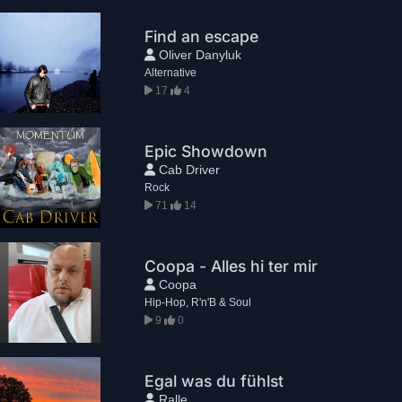
Find an escape
Oliver Danyluk
Alternative
17
4
Epic Showdown
Cab Driver
Rock
71
14
Coopa - Alles hi ter mir
Coopa
Hip-Hop, R'n'B & Soul
9
0
Egal was du fühlst
Ralle