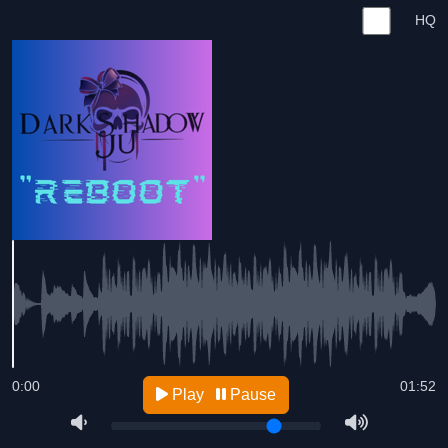
HQ
0:00
01:52
Play
Pause