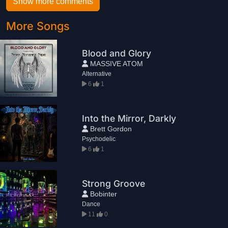
Show more comments
More Songs
Blood and Glory
MASSIVE ATOM
Alternative
6
1
Into the Mirror, Darkly
Brett Gordon
Psychodelic
6
1
Strong Groove
Bobinter
Dance
11
0