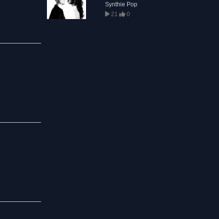
Synthie Pop
21
0