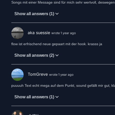
Show all answers (1)
aka suessie
wrote 1 year ago
Show all answers (2)
TomGreve
wrote 1 year ago
puuuuh Text echt mega auf dem Punkt, sound gefällt mir gut, kl
Show all answers (1)