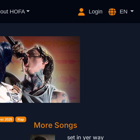
out HOFA
Login
EN
st 2025
Rap
More Songs
set in yer way