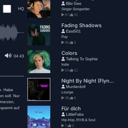
Bibi Gee
HQ
Singer-Songwriter
67
31
Fading Shadows
East501
Pop
40
3
Colors
04:43
Talking To Sophie
Indie
63
11
Night By Night (Flynn's Song)
Murderdoll
n. Habe
Lounge
n soll. Nur
38
6
hmerzen,
espannt auf
Für dich
LittleFabs
Hip-Hop, R'n'B & Soul
7
0