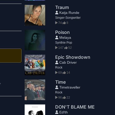
Traum
Katja Runde
Singer-Songwriter
74
8
Poison
Melaya
Synthie Pop
147
52
Epic Showdown
Cab Driver
Rock
69
14
Time
r
Timetraveller
Rock
96
22
DON'T BLAME ME
Ed!th