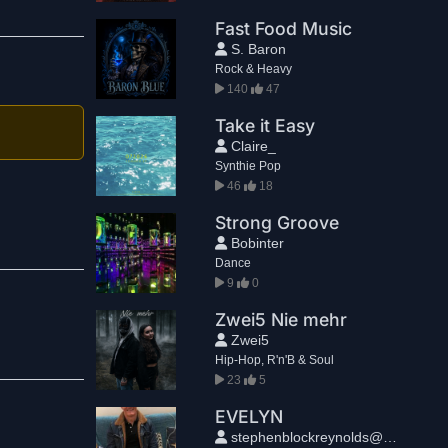
Fast Food Music
S. Baron
Rock & Heavy
140
47
Take it Easy
Claire_
Synthie Pop
46
18
Strong Groove
Bobinter
Dance
9
0
Zwei5 Nie mehr
Zwei5
Hip-Hop, R'n'B & Soul
23
5
EVELYN
stephenblockreynolds@gmail.com