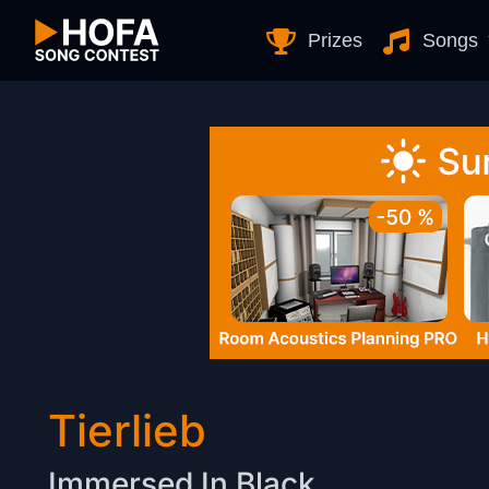
Skip to Content
Prizes
Songs
Tierlieb
Immersed In Black