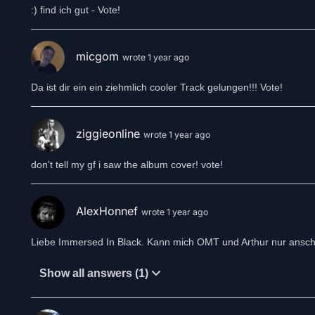
:) find ich gut - Vote!
micgom
wrote 1 year ago
Da ist dir ein ein ziehmlich cooler Track gelungen!!! Vote!
ziggieonline
wrote 1 year ago
don't tell my gf i saw the album cover! vote!
AlexHonnef
wrote 1 year ago
Liebe Immersed In Black. Kann mich OMT und Arthur nur ansc
Show all answers (1)