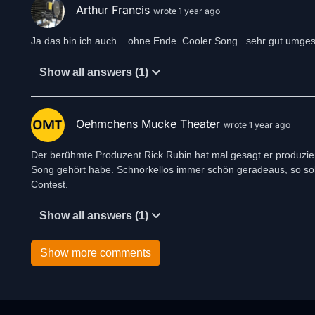
Arthur Francis
wrote 1 year ago
Ja das bin ich auch....ohne Ende. Cooler Song...sehr gut umge
Show all answers (1)
Oehmchens Mucke Theater
wrote 1 year ago
Der berühmte Produzent Rick Rubin hat mal gesagt er produziert 
Song gehört habe. Schnörkellos immer schön geradeaus, so soll 
Show all answers (1)
Show more comments