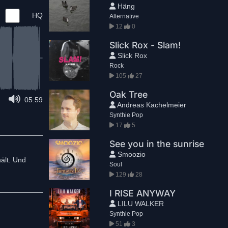
Häng
HQ
Alternative
12
0
Slick Rox - Slam!
Slick Rox
Rock
105
27
Oak Tree
05:59
Andreas Kachelmeier
Synthie Pop
17
5
See you in the sunrise
Smoozio
hält. Und
Soul
129
28
I RISE ANYWAY
LILU WALKER
Synthie Pop
51
3