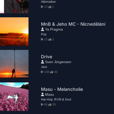
Alternative
13
2
MnB & Jeho MC - Nicnedělání
Ya Pragma
Pop
25
2
Drive
Sven Jürgensen
Jazz
198
36
Masu - Melancholie
Masu
Hip-Hop, R'n'B & Soul
66
39