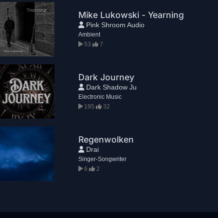
Mike Lukowski - Yearning
Pink Shroom Audio
Ambient
53
7
Dark Journey
Dark Shadow Ju
Electronic Music
195
32
Regenwolken
Drai
Singer-Songwriter
6
2