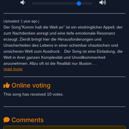
Uploaded: 1 year ago |
Der Song"Komm halt die Welt an" ist ein eindringlicher Appell, der
zum Nachdenken anregt und eine tiefe emotionale Resonanz
erzeugt. Zierdt bringt hier die Herausforderungen und
Unsicherheiten des Lebens in einer scheinbar chaotischen und
unsicheren Welt zum Ausdruck. Der Song ist eine Einladung, die
Welt in ihrer ganzen Komplexität und Unvollkommenheit
anzunehmen. Allzu oft ist die Realität nur Illusion….
read more
Musikalisch wird dies durch feine Melodien, einen fordernden
Groove und sphärischen Harmonien untermalt, was die emotionale
Tiefe verstärkt.
Online voting
This song has received 10 votes.
Comments