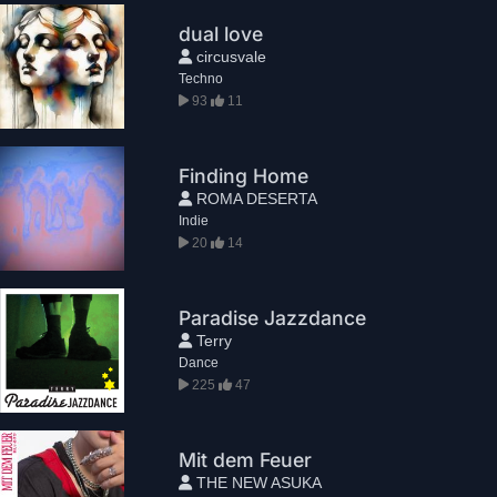
dual love
circusvale
Techno
93
11
Finding Home
ROMA DESERTA
Indie
20
14
Paradise Jazzdance
Terry
Dance
225
47
Mit dem Feuer
THE NEW ASUKA