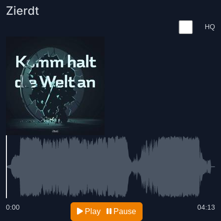
Zierdt
HQ
0:00
04:13
Play
Pause