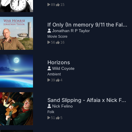
89
15
If Only (In memory 9/11 the Falling Man)
Jonathan R P Taylor
Movie Score
56
16
Horizons
Wild Coyote
Ambient
39
4
Sand Slipping - Alfaia x Nick Felino
Nick Felino
Folk
51
5