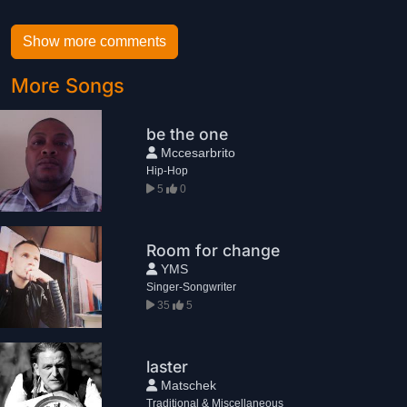
Show more comments
More Songs
be the one
Mccesarbrito
Hip-Hop
5
0
Room for change
YMS
Singer-Songwriter
35
5
laster
Matschek
Traditional & Miscellaneous