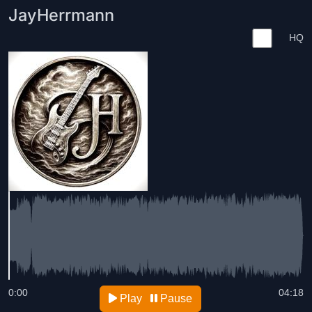
JayHerrmann
HQ
0:00
04:18
Play
Pause