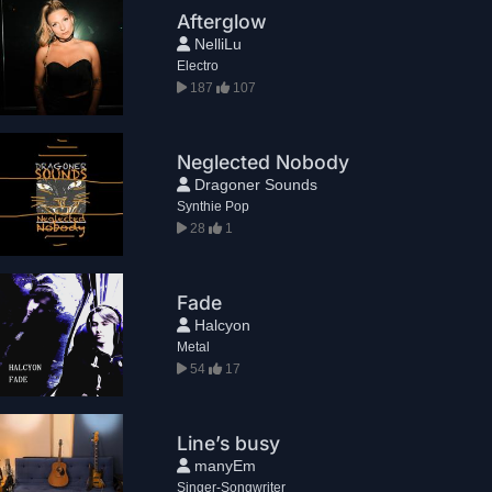
Afterglow
NelliLu
Electro
187
107
Neglected Nobody
Dragoner Sounds
Synthie Pop
28
1
Fade
Halcyon
Metal
54
17
Line’s busy
manyEm
Singer-Songwriter